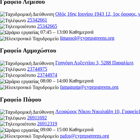
Γραφείο Λεμεσού
Οδός 16ης Ιουνίου 1943 12, 1ος όροφος,
25342661
25342665
07:45 – 13:00 Καθημερινά
limassol@
cyprusgreens.org
Γραφείο Αμμοχώστου
Γρηγόρη Αυξεντίου 3, 5288 Παραλίμνι
23744975
23744974
08:00 – 14:00 Καθημερινά
famagusta@
cyprusgreens.org
Γραφείο Πάφου
Λεοφώρος Νίκου Νικολαίδη 10, Γραφείο
26911692
26912319
09:00 – 15:00 Καθημερινά
pafos@cyprusgreens.org