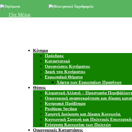
+357 22 518787
info@cyprusgreens.org
Γίνε Μέλος
Κίνημα
Πρόεδρος
Καταστατικό
Οργανώσεις Κινήματος
Δομή του Κινήματος
Ευρωπαϊκά Θέματα
Χάρτα των Ευρωπαίων Πρασίνων
Θέσεις
Κλιματική Αλλαγή – Προστασία Περιβάλλον
Οικονομική ανασυγκρότηση και δίκαιη κατα
Κυπριακό Πρόβλημα
Positions Section
Χρηστή Διοίκηση και Δίκαιη Κοινωνία.
Κοινωνική Συνοχή και Πολιτικές Εσωτερική
Ενίσχυση Κοινωνίας των Πολιτών
Οικονομικές Καταστάσεις