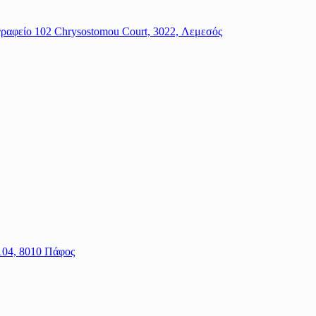
 γραφείο 102 Chrysostomou Court, 3022, Λεμεσός
104, 8010 Πάφος