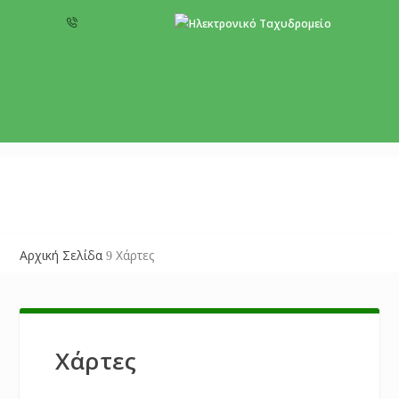
+357 22 518787
info@cyprusgreens.org
Αρχική Σελίδα
Χάρτες
9
Χάρτες