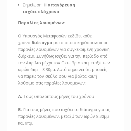
Σημείωση
:
Η απαγόρευση
ισχύει ολόχρονα
Παραλίες λουομένων
:
Ο Υπουργός Μεταφορών εκδίδει κάθε
χρόνο
διάταγμα
με το οποίο κηρύσσονται οι
παραλίες λουομένων για συγκεκριμένη χρονική
διάρκεια. Συνήθως ισχύει για την περίοδο από
τον Απρίλιο μέχρι τον Οκτώβριο και μεταξύ των
ωρών 6πμ – 8:30μμ. Αυτό σημαίνει ότι μπορείς
να πάρεις τον σκύλο σου για βόλτα και/ή
λούσιμο στις παραλίες λουομένων:
Α.
Τους υπόλοιπους μήνες του χρόνου
Β.
Για τους μήνες που ισχύει το διάταγμα για τις
παραλίες λουομένων, μεταξύ των ωρών 8:30μμ
και 6πμ.