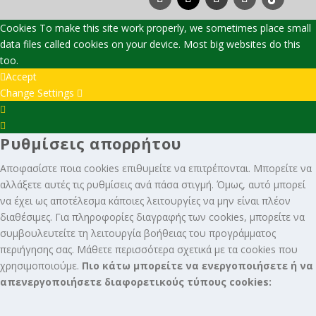
Cookies To make this site work properly, we sometimes place small
data files called cookies on your device. Most big websites do this
too.
Accept
Change Settings
Cookie
Box
Cookie
Ρυθμίσεις απορρήτου
Settings
Box
Settings
Αποφασίστε ποια cookies επιθυμείτε να επιτρέπονται. Μπορείτε να
αλλάξετε αυτές τις ρυθμίσεις ανά πάσα στιγμή. Όμως, αυτό μπορεί
να έχει ως αποτέλεσμα κάποιες λειτουργίες να μην είναι πλέον
διαθέσιμες. Για πληροφορίες διαγραφής των cookies, μπορείτε να
συμβουλευτείτε τη λειτουργία βοήθειας του προγράμματος
περιήγησης σας. Μάθετε περισσότερα σχετικά με τα cookies που
χρησιμοποιούμε.
Πιο κάτω μπορείτε να ενεργοποιήσετε ή να
απενεργοποιήσετε διαφορετικούς τύπους cookies: