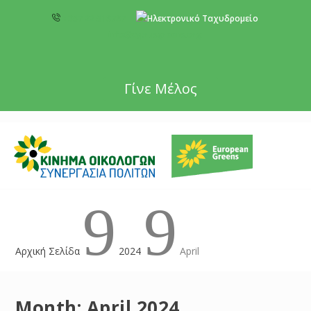
+357 22 518787
info@cyprusgreens.org
Γίνε Μέλος
9
9
Αρχική Σελίδα
2024
April
Month:
April 2024