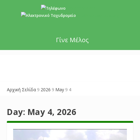
+357 22 518787
info@cyprusgreens.org
Γίνε Μέλος
Αρχική Σελίδα
2026
May
4
9
9
9
Day:
May 4, 2026