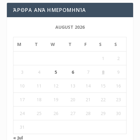
ΆΡΘΡΑ ΑΝΆ ΗΜΕΡΟΜΗΝΊΑ
AUGUST 2026
M
T
W
T
F
S
S
1
2
3
4
5
6
7
8
9
10
11
12
13
14
15
16
17
18
19
20
21
22
23
24
25
26
27
28
29
30
31
« Jul