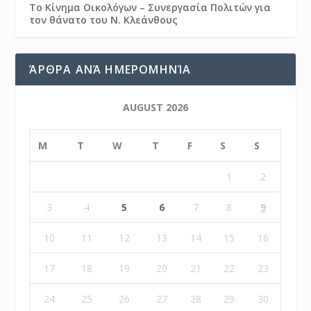
Το Κίνημα Οικολόγων – Συνεργασία Πολιτών για
τον θάνατο του Ν. Κλεάνθους
ΆΡΘΡΑ ΑΝΆ ΗΜΕΡΟΜΗΝΊΑ
AUGUST 2026
M
T
W
T
F
S
S
1
2
3
4
5
6
7
8
9
10
11
12
13
14
15
16
17
18
19
20
21
22
23
24
25
26
27
28
29
30