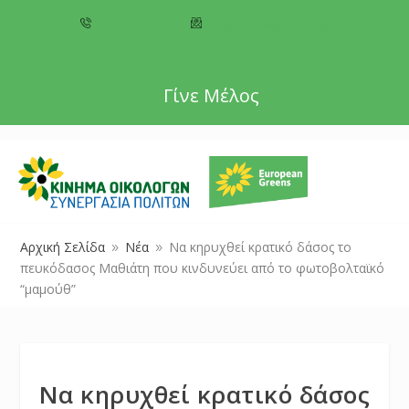
+357 22 518787
info@cyprusgreens.org
Γίνε Μέλος
Αρχική Σελίδα
Νέα
Να κηρυχθεί κρατικό δάσος το
9
9
πευκόδασος Μαθιάτη που κινδυνεύει από το φωτοβολταϊκό
“μαμούθ”
Να κηρυχθεί κρατικό δάσος