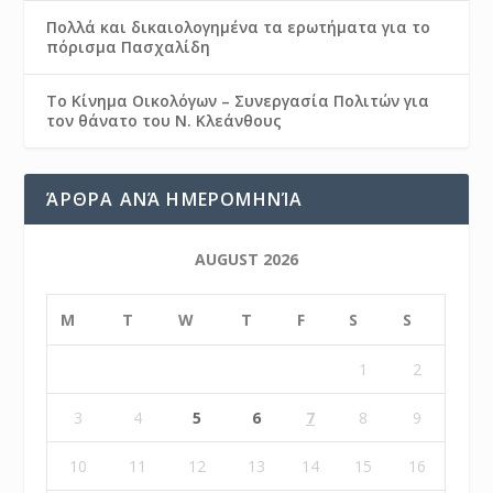
Πολλά και δικαιολογημένα τα ερωτήματα για το
πόρισμα Πασχαλίδη
Το Κίνημα Οικολόγων – Συνεργασία Πολιτών για
τον θάνατο του Ν. Κλεάνθους
ΆΡΘΡΑ ΑΝΆ ΗΜΕΡΟΜΗΝΊΑ
AUGUST 2026
M
T
W
T
F
S
S
1
2
3
4
5
6
7
8
9
10
11
12
13
14
15
16