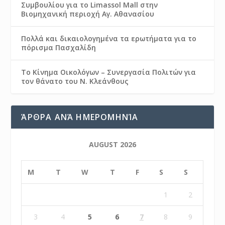
Συμβουλίου για το Limassol Mall στην
Βιομηχανική περιοχή Αγ. Αθανασίου
Πολλά και δικαιολογημένα τα ερωτήματα για το
πόρισμα Πασχαλίδη
Το Κίνημα Οικολόγων – Συνεργασία Πολιτών για
τον θάνατο του Ν. Κλεάνθους
ΆΡΘΡΑ ΑΝΆ ΗΜΕΡΟΜΗΝΊΑ
AUGUST 2026
M
T
W
T
F
S
S
1
2
3
4
5
6
7
8
9