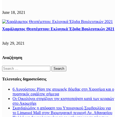
June 18, 2021
Χαράλαμπος Θεοπέμπτου: Εκλογικά Έξοδα Βουλευτικών 2021
July 29, 2021
Αναζήτηση
Search
for:
Τελευταίες δημοσιεύσεις
6 Αυγούστου: Ρίψη της ατομικής βόμβας στη Χιροσίμα και ο
πυρηνικός εφιάλτης σήμερα
Οι Οικολόγοι στηρίζουν την κινητοποίηση κατά των κεραιών
στο Ακρωτήρι
Σκανδαλώδης η απόφαση του Υπουργικού Συμβουλίου για
το Limassol Mall στην Βιομηχανική περιοχή Αγ. Αθανασίου