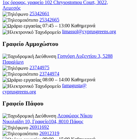
1ος όροφος, γραφείο 102 Chrysostomou Court, 3022,
Λεμεσός
25342661
25342665
07:45 – 13:00 Καθημερινά
limassol@
cyprusgreens.org
Γραφείο Αμμοχώστου
Γρηγόρη Αυξεντίου 3, 5288
Παραλίμνι
23744975
23744974
08:00 – 14:00 Καθημερινά
famagusta@
cyprusgreens.org
Γραφείο Πάφου
Λεοφώρος Νίκου
Νικολαίδη 10, Γραφείο104, 8010 Πάφος
26911692
26912319