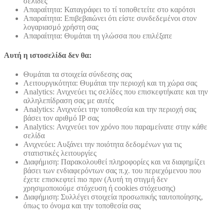
σελίδες
Απαραίτητα: Καταγράφει το τί τοποθετείτε στο καρότσι
Απαραίτητα: Επιβεβαιώνει ότι είστε συνδεδεμένοι στον
λογαριασμό χρήστη σας
Απαραίτητα: Θυμάται τη γλώσσα που επιλέξατε
Αυτή η ιστοσελίδα δεν θα:
Θυμάται τα στοιχεία σύνδεσης σας
Λειτουργικότητα: Θυμάται την περιοχή και τη χώρα σας
Analytics: Ανιχνεύει τις σελίδες που επισκεφτήκατε και την
αλληλεπίδραση σας με αυτές
Analytics: Ανιχνεύει την τοποθεσία και την περιοχή σας
βάσει τον αριθμό ΙΡ σας
Analytics: Ανιχνεύει τον χρόνο που παραμείνατε στην κάθε
σελίδα
Ανιχνεύει: Αυξάνει την ποιότητα δεδομένων για τις
στατιστικές λειτουργίες
Διαφήμιση: Παρακολουθεί πληροφορίες και να διαφημίζει
βάσει των ενδιαφερόντων σας π.χ. του περιεχόμενου που
έχετε επισκεφτεί πιο πριν (Αυτή τη στιγμή δεν
χρησιμοποιούμε στόχευση ή cookies στόχευσης)
Διαφήμιση: Συλλέγει στοιχεία προσωπικής ταυτοποίησης,
όπως το όνομα και την τοποθεσία σας