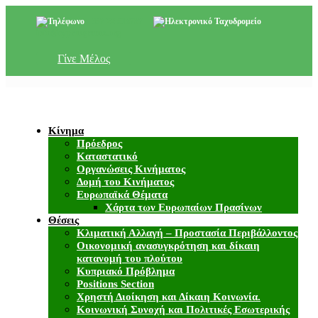
+357 22 518787
info@cyprusgreens.org
Γίνε Μέλος
Κίνημα
Πρόεδρος
Καταστατικό
Οργανώσεις Κινήματος
Δομή του Κινήματος
Ευρωπαϊκά Θέματα
Χάρτα των Ευρωπαίων Πρασίνων
Θέσεις
Κλιματική Αλλαγή – Προστασία Περιβάλλοντος
Οικονομική ανασυγκρότηση και δίκαιη
κατανομή του πλούτου
Κυπριακό Πρόβλημα
Positions Section
Χρηστή Διοίκηση και Δίκαιη Κοινωνία.
Κοινωνική Συνοχή και Πολιτικές Εσωτερικής