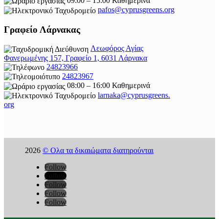
09:00 – 15:00 Καθημερινά
pafos@cyprusgreens.org
Γραφείο Λάρνακας
Λεωφόρος Αγίας
Φανερωμένης 157, Γραφείο 1, 6031 Λάρνακα
24823966
24823967
08:00 – 16:00 Καθημερινά
larnaka@cyprusgreens.
org
2026
© Ολα τα δικαιώματα διατηρούνται
Follow
Follow
Follow
Follow
Follow