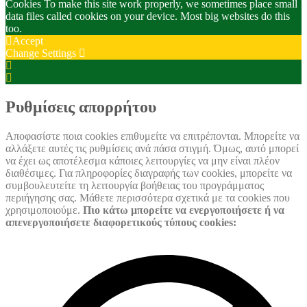
Cookies To make this site work properly, we sometimes place small
data files called cookies on your device. Most big websites do this
too.
Accept
Change Settings
Cookie
Box
Cookie
Settings
Box
Settings
Ρυθμίσεις απορρήτου
Αποφασίστε ποια cookies επιθυμείτε να επιτρέπονται. Μπορείτε να
αλλάξετε αυτές τις ρυθμίσεις ανά πάσα στιγμή. Όμως, αυτό μπορεί
να έχει ως αποτέλεσμα κάποιες λειτουργίες να μην είναι πλέον
διαθέσιμες. Για πληροφορίες διαγραφής των cookies, μπορείτε να
συμβουλευτείτε τη λειτουργία βοήθειας του προγράμματος
περιήγησης σας. Μάθετε περισσότερα σχετικά με τα cookies που
χρησιμοποιούμε.
Πιο κάτω μπορείτε να ενεργοποιήσετε ή να
απενεργοποιήσετε διαφορετικούς τύπους cookies: