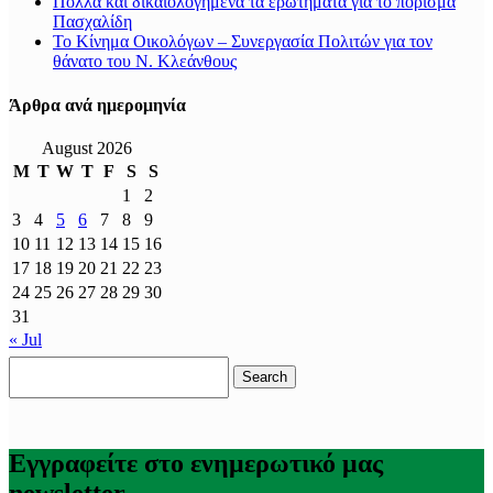
Πολλά και δικαιολογημένα τα ερωτήματα για το πόρισμα
Πασχαλίδη
Το Κίνημα Οικολόγων – Συνεργασία Πολιτών για τον
θάνατο του Ν. Κλεάνθους
Άρθρα ανά ημερομηνία
August 2026
M
T
W
T
F
S
S
1
2
3
4
5
6
7
8
9
10
11
12
13
14
15
16
17
18
19
20
21
22
23
24
25
26
27
28
29
30
31
« Jul
Search
for:
Εγγραφείτε στο ενημερωτικό μας
newsletter