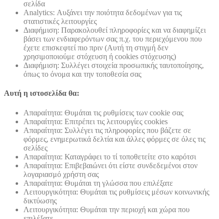
σελίδα
Analytics: Αυξάνει την ποιότητα δεδομένων για τις
στατιστικές λειτουργίες
Διαφήμιση: Παρακολουθεί πληροφορίες και να διαφημίζει
βάσει των ενδιαφερόντων σας π.χ. του περιεχόμενου που
έχετε επισκεφτεί πιο πριν (Αυτή τη στιγμή δεν
χρησιμοποιούμε στόχευση ή cookies στόχευσης)
Διαφήμιση: Συλλέγει στοιχεία προσωπικής ταυτοποίησης,
όπως το όνομα και την τοποθεσία σας
Αυτή η ιστοσελίδα θα:
Απαραίτητα: Θυμάται τις ρυθμίσεις των cookie σας
Απαραίτητα: Επιτρέπει τις λειτουργίες cookies
Απαραίτητα: Συλλέγει τις πληροφορίες που βάζετε σε
φόρμες, ενημερωτικά δελτία και άλλες φόρμες σε όλες τις
σελίδες
Απαραίτητα: Καταγράφει το τί τοποθετείτε στο καρότσι
Απαραίτητα: Επιβεβαιώνει ότι είστε συνδεδεμένοι στον
λογαριασμό χρήστη σας
Απαραίτητα: Θυμάται τη γλώσσα που επιλέξατε
Λειτουργικότητα: Θυμάται τις ρυθμίσεις μέσων κοινωνικής
δικτύωσης
Λειτουργικότητα: Θυμάται την περιοχή και χώρα που
επιλέξατε