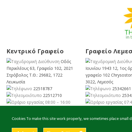
Κεντρικό Γραφείο
Γραφείο Λεμε
Οδός
Περικλέους 63, Γραφείο 102, 2021
Ιουνίου 1943 12, 1ος ό
Στρόβολος Τ.Θ.: 29682, 1722
γραφείο 102 Chrysosto
Λευκωσία
3022, Λεμεσός
22518787
25342661
22512710
2534
08:00 – 16:00
07:4
Καθημερινά
Καθημερινά
info@cyprusgreens.org
limassol@
cyprusgree
Cookies To make this site work properly, we sometimes place small dat