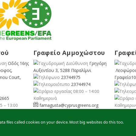
σού
Γραφείο Αμμοχώστου
Γραφε
Οδός 16ης
Γρηγόρη
ροφος,
Αυξεντίου 3, 5288 Παραλίμνι
Λεοφώρος
mou Court,
23744975
Γραφείο10
23744974
08:00 – 14:00
2665
Καθημερινά
5 – 13:00
famagusta@
cyprusgreens.org
Καθημεριν
pafos@
ns.org
a files called cookies on your device. Most big websites do this too.