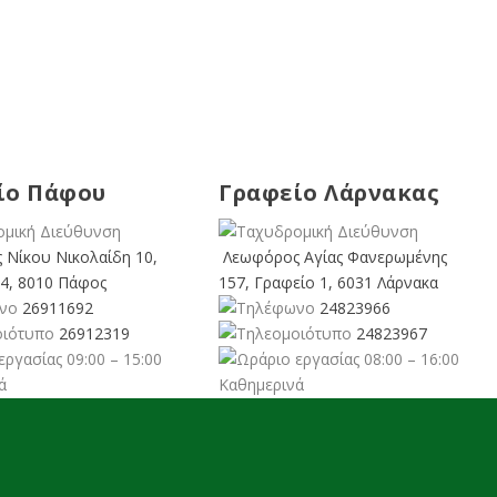
ίο Πάφου
Γραφείο Λάρνακας
 Νίκου Νικολαίδη 10,
Λεωφόρος Αγίας Φανερωμένης
4, 8010 Πάφος
157, Γραφείο 1, 6031 Λάρνακα
26911692
24823966
26912319
24823967
09:00 – 15:00
08:00 – 16:00
ά
Καθημερινά
cyprusgreens.org
larnaka@cyprusgreens.
org