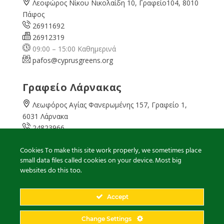
Λεοφώρος Νίκου Νικολαίδη 10, Γραφείο104, 8010
Πάφος
26911692
26912319
09:00 – 15:00 Καθημερινά
pafos@cyprusgreens.org
Γραφείο Λάρνακας
Λεωφόρος Αγίας Φανερωμένης 157, Γραφείο 1,
6031 Λάρνακα
24823966
24823967
Cookies To make this site work properly, we sometimes place
08:00 – 16:00 Καθημερινά
small data files called cookies on your device. Most big
larnaka@cyprusgreens.
org
websites do this too.
Accept
2026
© Ολα τα δικαιώματα διατηρούνται
Change Settings