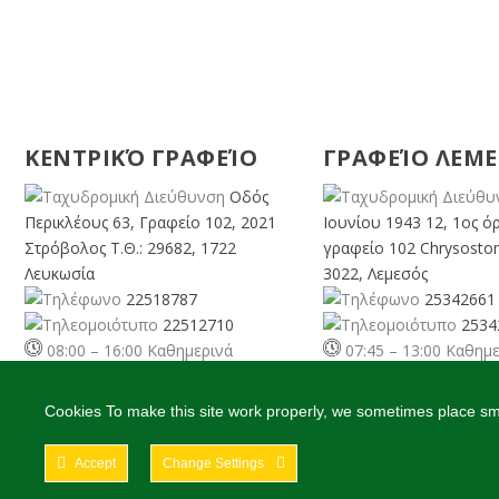
ΚΕΝΤΡΙΚΌ ΓΡΑΦΕΊΟ
ΓΡΑΦΕΊΟ ΛΕΜ
Οδός
Περικλέους 63, Γραφείο 102, 2021
Ιουνίου 1943 12, 1ος ό
Στρόβολος Τ.Θ.: 29682, 1722
γραφείο 102 Chrysosto
Λευκωσία
3022, Λεμεσός
22518787
25342661
22512710
2534
08:00 – 16:00 Καθημερινά
07:45 – 13:00 Καθημ
info@cyprusgreens.org
limassol@
cyprusgreens.
Cookies To make this site work properly, we sometimes place smal
Accept
Change Settings
2026
© Ολα τα δικαιώματα διατηρούνται