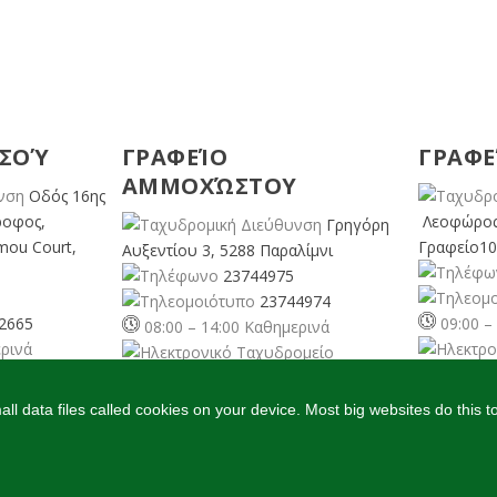
ΕΣΟΎ
ΓΡΑΦΕΊΟ
ΓΡΑΦΕ
ΑΜΜΟΧΏΣΤΟΥ
Οδός 16ης
ροφος,
Λεοφώρος
Γρηγόρη
mou Court,
Γραφείο10
Αυξεντίου 3, 5288 Παραλίμνι
23744975
23744974
2665
09:00 –
08:00 – 14:00 Καθημερινά
ερινά
pafos@cyp
famagusta@
cyprusgreens.org
org
l data files called cookies on your device. Most big websites do this t