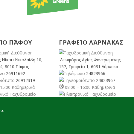
ΊΟ ΠΆΦΟΥ
ΓΡΑΦΕΊΟ ΛΆΡΝΑΚΑΣ
 Νίκου Νικολαίδη 10,
Λεωφόρος Αγίας Φανερωμένης
4, 8010 Πάφος
157, Γραφείο 1, 6031 Λάρνακα
26911692
24823966
26912319
24823967
 15:00 Καθημερινά
08:00 – 16:00 Καθημερινά
rusgreens.org
larnaka@cyprusgreens.
org
oo.