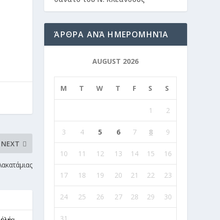
ΆΡΘΡΑ ΑΝΆ ΗΜΕΡΟΜΗΝΊΑ
AUGUST 2026
M
T
W
T
F
S
S
1
2
3
4
5
6
7
8
9
NEXT
10
11
12
13
14
15
16
ακατάμιας
17
18
19
20
21
22
23
24
25
26
27
28
29
30
31