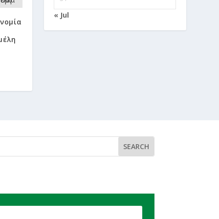
« Jul
νομία
μέλη