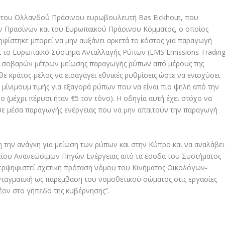
 του Ολλανδού Πράσινου ευρωβουλευτή Bas Eickhout, που
ν Πρασίνων και του Ευρωπαϊκού Πράσινου Κόμματος, ο οποίος
ηφίστηκε μπορεί να μην αυξάνει αρκετά το κόστος για παραγωγή
ι το Ευρωπαϊκό Σύστημα Ανταλλαγής Ρύπων (EMS Emissions Tradin
η σοβαρών μέτρων μείωσης παραγωγής ρύπων από μέρους της
θε κράτος-μέλος να εισαγάγει εθνικές ρυθμίσεις ώστε να ενισχύσει
μίνιμουμ τιμής για εξαγορά ρύπων που να είναι πιο ψηλή από την
ο (μέχρι πέρυσι ήταν €5 τον τόνο). Η οδηγία αυτή έχει στόχο να
 σε μέσα παραγωγής ενέργειας που να μην απαιτούν την παραγωγή
την ανάγκη για μείωση των ρύπων και στην Κύπρο και να αναλάβει
είου Ανανεώσιμων Πηγών Ενέργειας από τα έσοδα του Συστήματος
ερψηφιστεί σχετική πρόταση νόμου του Κινήματος Οικολόγων-
ταγματική ως παρέμβαση του νομοθετικού σώματος στις εργασίες
λέον στο γήπεδο της κυβέρνησης”.