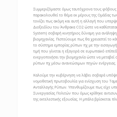
Συμμεριζόμαστε όμως ταυτόχρονα τους φόβους
παρακολουθεί το θέμα εκ μέρους της Ομάδας τω
τονίζει πως ακόμη και αυτή η αλλαγή που υπερψ
Διοξειδίου του Άνθρακα CO2 ώστε να καθίστατα
System) σοβαρή κινητήριος δύναμη για ανάληψ
βιομηχανίας. Πιστεύουμε πως θα χρειαστεί το κά
το σύστημα εμπορίας ρύπων πχ με την εισαγωγή 
τιμή που γίνεται η εξαγορά σε ευρωπαϊκό επίπεδ
ενεργοποιήσει την βιομηχανία ώστε να μεταβεί
ρύπων πχ μέσω ανανεώσιμων πηγών ενέργειας.
Καλούμε την κυβέρνηση να λάβει σοβαρά υπόψη 
νομοθετική πρωτοβουλία για ενίσχυση του Ταμ
Ανταλλαγής Ρύπων. Υπενθυμίζουμε πως είχε υπ
Συνεργασίας Πολιτών που όμως κρίθηκε αντισυν
της εκτελεστικής εξουσίας. Η μπάλα βρίσκεται π