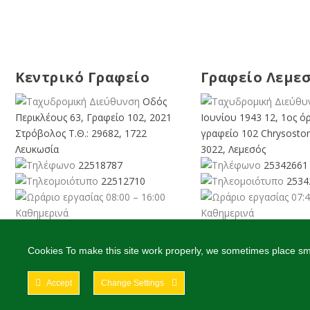
Κεντρικό Γραφείο
Γραφείο Λεμε
Οδός
Περικλέους 63, Γραφείο 102, 2021
Ιουνίου 1943 12, 1ος ό
Στρόβολος Τ.Θ.: 29682, 1722
γραφείο 102 Chrysosto
Λευκωσία
3022, Λεμεσός
22518787
25342661
22512710
2534
08:00 – 16:00
07:4
Καθημερινά
Καθημερινά
info@cyprusgreens.org
limassol@
cyprusgreens.
Cookies To make this site work properly, we sometimes place smal
Accept
Change Settings
2026
© Ολα τα δικαιώματα διατηρούνται