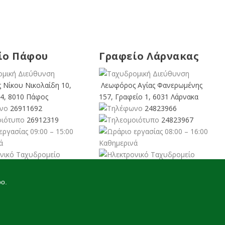
ίο Πάφου
Γραφείο Λάρνακας
 Νίκου Νικολαίδη 10,
Λεωφόρος Αγίας Φανερωμένης
4, 8010 Πάφος
157, Γραφείο 1, 6031 Λάρνακα
26911692
24823966
26912319
24823967
09:00 – 15:00
08:00 – 16:00
ά
Καθημερινά
rusgreens.org
larnaka@cyprusgreens.
org
oo.