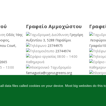
σού
Γραφείο Αμμοχώστου
Γραφε
Οδός 16ης
Γρηγόρη
ροφος,
Αυξεντίου 3, 5288 Παραλίμνι
Λεοφώρος
mou Court,
23744975
Γραφείο10
23744974
08:00 – 14:00
2665
Καθημερινά
5 – 13:00
Καθημεριν
famagusta@
cyprusgreens.org
pafos@cyp
org
l data files called cookies on your device. Most big websites do this t