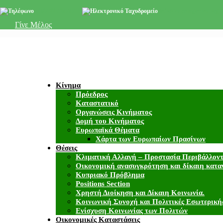
+357 22 518787
info@cyprusgreens.org
Γίνε Μέλος
Κίνημα
Πρόεδρος
Καταστατικό
Οργανώσεις Κινήματος
Δομή του Κινήματος
Ευρωπαϊκά Θέματα
Χάρτα των Ευρωπαίων Πρασίνων
Θέσεις
Κλιματική Αλλαγή – Προστασία Περιβάλλον
Οικονομική ανασυγκρότηση και δίκαιη κατα
Κυπριακό Πρόβλημα
Positions Section
Χρηστή Διοίκηση και Δίκαιη Κοινωνία.
Κοινωνική Συνοχή και Πολιτικές Εσωτερική
Ενίσχυση Κοινωνίας των Πολιτών
Οικονομικές Καταστάσεις