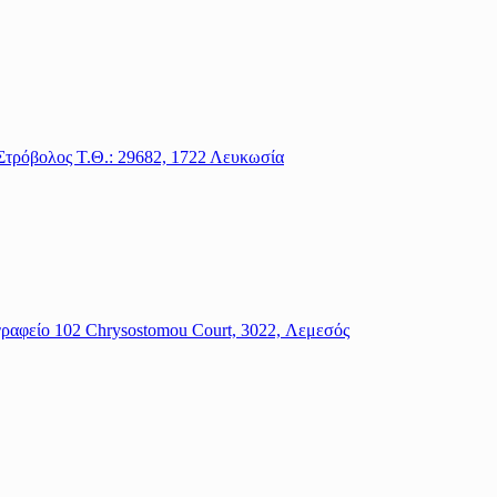
Στρόβολος Τ.Θ.: 29682, 1722 Λευκωσία
 γραφείο 102 Chrysostomou Court, 3022, Λεμεσός