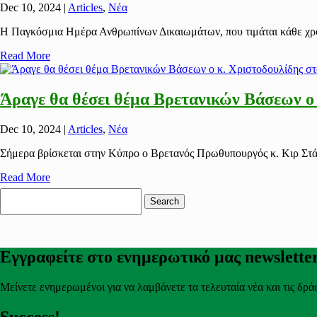
Dec 10, 2024
|
Articles
,
Νέα
Η Παγκόσμια Ημέρα Ανθρωπίνων Δικαιωμάτων, που τιμάται κάθε χρόνο
Read More
Άραγε θα θέσει θέμα Βρετανικών Βάσεων ο
Dec 10, 2024
|
Articles
,
Νέα
Σήμερα βρίσκεται στην Κύπρο ο Βρετανός Πρωθυπουργός κ. Κιρ Στάρ
Read More
Search
for:
Εγγραφείτε στο ενημερωτικό μας newslette
Μείνετε ενημερωμένοι για να λαμβάνετε τα τελευταία νέα και τις δρά
Success!