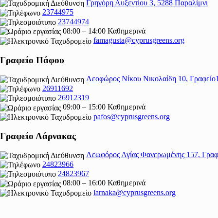
Γρηγόρη Αυξεντίου 3, 5288 Παραλίμνι
23744975
23744974
08:00 – 14:00 Καθημερινά
famagusta@
cyprusgreens.org
Γραφείο Πάφου
Λεοφώρος Νίκου Νικολαίδη 10, Γραφείο
26911692
26912319
09:00 – 15:00 Καθημερινά
pafos@cyprusgreens.org
Γραφείο Λάρνακας
Λεωφόρος Αγίας Φανερωμένης 157, Γραφ
24823966
24823967
08:00 – 16:00 Καθημερινά
larnaka@cyprusgreens.
org