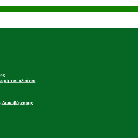
τος
νομή του πλούτου
ς Διακυβέρνησης