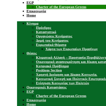
EGP
Charter of the European Greens
Επικοινωνία
Home
Κίνημα
Πρόεδρος
Καταστατικό
Οργανώσεις Κινήματος
Δομή του Κινήματος
Ευρωπαϊκά Θέματα
Χάρτα των Ευρωπαίων Πρασίνων
Θέσεις
Κλιματική Αλλαγή – Προστασία Περιβάλλον
Οικονομική ανασυγκρότηση και δίκαιη κατα
Κυπριακό Πρόβλημα
Positions Section
Χρηστή Διοίκηση και Δίκαιη Κοινωνία.
Κοινωνική Συνοχή και Πολιτικές Εσωτερική
Ενίσχυση Κοινωνίας των Πολιτών
Οικονομικές Καταστάσεις
EGP
Charter of the European Greens
Επικοινωνία
Home