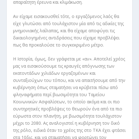
απαραίτητη έρευνα και κλιμάκωση.
Αν είχαμε εισακουσθεί τότε, ο εργαζόμενος λαός θα
είχε γλυτώσει από τουλάχιστον μία από τις αδικίες της
μνημονιακής λαίλαπας, και θα είχαμε αποφύγει τις
δικαιολογημένες αντιδράσεις που είχαμε προβλέψει
πως θα προκαλούσε το συγκεκριμένο μέτρο.
Η Ιστορία, όμως, δεν γράφεται με «αν». Αποτελεί χρέος
μας να εισακούσουμε τις κραυγές απόγνωσης των
εκατοντάδων χιλιάδων εργαζομένων και
συνταξιούχων του τόπου, και να απαιτήσουμε από την
κυβέρνηση όπως σταματήσει να κρύβεται πίσω από
φληναφήματα περί βιωσιμότητα του Ταμείου
Κοινωνικών Ασφαλίσεων, το οποίο ακόμα και οι πιο
συντηρητικές προβλέψεις το θεωρούν ένα από τα πιο
εύρωστα στον πλανήτη, με βιωσιμότητα τουλάχιστον
μέχρι το 2080. Ας αναλογιστεί η κυβέρνηση τον δικό
της ρόλο, ειδικά όταν το χρέος της στο ΤΚΑ έχει φτάσει
στα 10δις, και να σταματήσει να φορτώνει τον