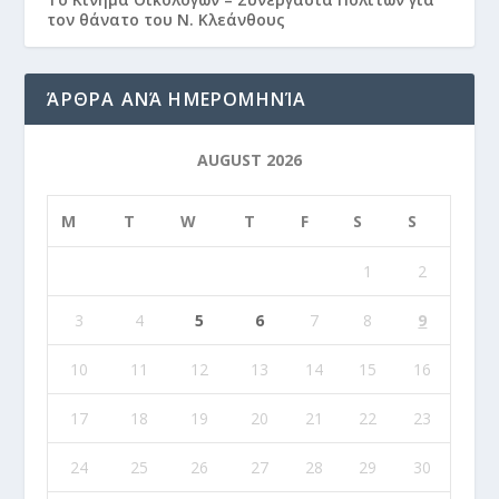
τον θάνατο του Ν. Κλεάνθους
ΆΡΘΡΑ ΑΝΆ ΗΜΕΡΟΜΗΝΊΑ
AUGUST 2026
M
T
W
T
F
S
S
1
2
3
4
5
6
7
8
9
10
11
12
13
14
15
16
17
18
19
20
21
22
23
24
25
26
27
28
29
30