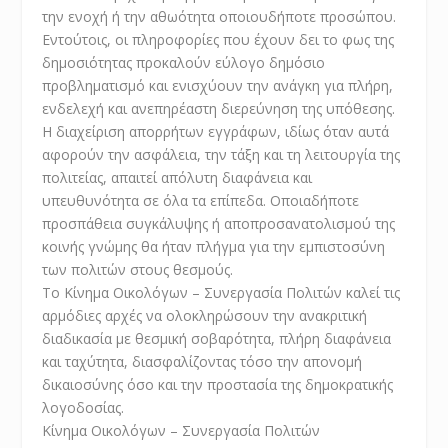
την ενοχή ή την αθωότητα οποιουδήποτε προσώπου.
Εντούτοις, οι πληροφορίες που έχουν δει το φως της
δημοσιότητας προκαλούν εύλογο δημόσιο
προβληματισμό και ενισχύουν την ανάγκη για
πλήρη,
ενδελεχή και ανεπηρέαστη διερεύνηση της υπόθεσης
.
Η διαχείριση απορρήτων εγγράφων, ιδίως όταν αυτά
αφορούν την ασφάλεια, την τάξη και τη λειτουργία της
πολιτείας, απαιτεί απόλυτη διαφάνεια και
υπευθυνότητα σε όλα τα επίπεδα. Οποιαδήποτε
προσπάθεια συγκάλυψης ή αποπροσανατολισμού της
κοινής γνώμης θα ήταν πλήγμα για την εμπιστοσύνη
των πολιτών στους θεσμούς.
Το Κίνημα Οικολόγων – Συνεργασία Πολιτών καλεί τις
αρμόδιες αρχές να ολοκληρώσουν την ανακριτική
διαδικασία με
θεσμική σοβαρότητα, πλήρη διαφάνεια
και ταχύτητα
, διασφαλίζοντας τόσο την απονομή
δικαιοσύνης όσο και την προστασία της δημοκρατικής
λογοδοσίας.
Κίνημα Οικολόγων – Συνεργασία Πολιτών