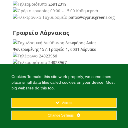
26912319
09:00 – 15:00 Καθημερινά
pafos@cyprusgreens.org
Γραφείο Λάρνακας
Λεωφόρος Αγίας
Φανερωμένης 157, Γραφείο 1, 6031 Λάρνακα
24823966
24823967
08:00 – 16:00 Καθημερινά
larnaka@cyprusgreens.
Cookies To make this site work properly, we sometimes
org
place small data files called cookies on your device. Most
big websites do this too.
Accept
2026
© Ολα τα δικαιώματα διατηρούνται
Change Settings