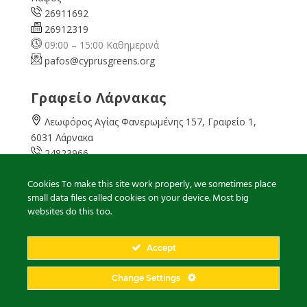
26911692
26912319
09:00 – 15:00 Καθημερινά
pafos@cyprusgreens.org
Γραφείο Λάρνακας
Λεωφόρος Αγίας Φανερωμένης 157, Γραφείο 1,
6031 Λάρνακα
24823966
24823967
Cookies To make this site work properly, we sometimes place
08:00 – 16:00 Καθημερινά
small data files called cookies on your device. Most big
larnaka@cyprusgreens.
org
websites do this too.
Accept
2026
© Ολα τα δικαιώματα διατηρούνται
Change Settings