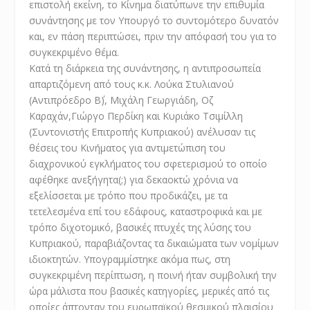
επιστολή εκείνη, το Κίνημα διατύπωνε την επιθυμία
συνάντησης με τον Υπουργό το συντομότερο δυνατόν
και, εν πάση περιπτώσει, πριν την απόφασή του για το
συγκεκριμένο θέμα.
Κατά τη διάρκεια της συνάντησης, η αντιπροσωπεία
απαρτιζόμενη από τους κ.κ. Λούκα Στυλιανού
(Αντιπρόεδρο Β΄), Μιχάλη Γεωργιάδη, Οζ
Καραχάν,Γιώργο Περδίκη και Κυριάκο Τσιμίλλη
(Συντονιστής Επιτροπής Κυπριακού) ανέλυσαν τις
θέσεις του Κινήματος για αντιμετώπιση του
διαχρονικού εγκλήματος του σφετερισμού το οποίο
αφέθηκε ανεξήγητα(;) για δεκαοκτώ χρόνια να
εξελίσσεται με τρόπο που προδικάζει, με τα
τετελεσμένα επί του εδάφους, καταστροφικά και με
τρόπο διχοτομικό, βασικές πτυχές της λύσης του
Κυπριακού, παραβιάζοντας τα δικαιώματα των νομίμων
ιδιοκτητών. Υπογραμμίστηκε ακόμα πως, στη
συγκεκριμένη περίπτωση, η ποινή ήταν συμβολική την
ώρα μάλιστα που βασικές κατηγορίες, μερικές από τις
οποίες άπτονταν του ευρωπαϊκού θεσμικού πλαισίου