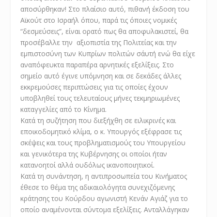
αποσύρθηκαν! Στο πλαίσιο αυτό, πιθανή έκδοση του
Αϊκούτ στο Ισραήλ όπου, παρά τις όποιες νομικές
“δεσμεύσεις”, είναι ορατό πως θα αποφυλακιστεί, θα
προσέβαλλε την αξιοπιστία της Πολιτείας και την
εμπιστοσύνη των Κυπρίων πολιτών σ΄αυτή ενώ θα είχε
αναπόφευκτα παραπέρα αρνητικές εξελίξεις. Στο
σημείο αυτό έγινε υπόμνηση και σε δεκάδες άλλες
εκκρεμούσες περιπτώσεις για τις οποίες έχουν
υποβληθεί τους τελευταίους μήνες τεκμηριωμένες
καταγγελίες από το Κίνημα.
Κατά τη συζήτηση που διεξήχθη σε ειλικρινές και
εποικοδομητικό κλίμα, ο κ. Υπουργός εξέφρασε τις
σκέψεις και τους προβληματισμούς του Υπουργείου
και γενικότερα της Κυβέρνησης οι οποίοι ήταν
κατανοητοί αλλά ουδόλως ικανοποιητικοί.
Κατά τη συνάντηση, η αντιπροσωπεία του Κινήματος
έθεσε το θέμα της αδικαιολόγητα συνεχιζόμενης
κράτησης του Κούρδου αγωνιστή Κενάν Αγιάζ για το
οποίο αναμένονται σύντομα εξελίξεις. Ανταλλάγηκαν