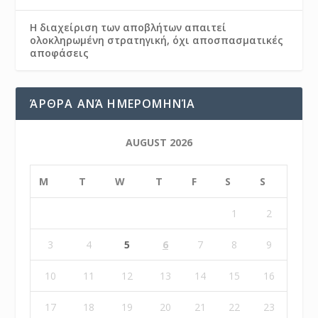
Η διαχείριση των αποβλήτων απαιτεί
ολοκληρωμένη στρατηγική, όχι αποσπασματικές
αποφάσεις
ΆΡΘΡΑ ΑΝΆ ΗΜΕΡΟΜΗΝΊΑ
AUGUST 2026
M
T
W
T
F
S
S
1
2
3
4
5
6
7
8
9
10
11
12
13
14
15
16
17
18
19
20
21
22
23