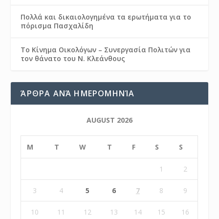
Πολλά και δικαιολογημένα τα ερωτήματα για το
πόρισμα Πασχαλίδη
Το Κίνημα Οικολόγων – Συνεργασία Πολιτών για
τον θάνατο του Ν. Κλεάνθους
ΆΡΘΡΑ ΑΝΆ ΗΜΕΡΟΜΗΝΊΑ
AUGUST 2026
M
T
W
T
F
S
S
1
2
3
4
5
6
7
8
9
10
11
12
13
14
15
16