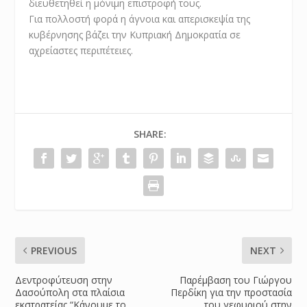
διευθετηθεί η μόνιμη επιστροφή τους.
Για πολλοστή φορά η άγνοια και απερισκεψία της
κυβέρνησης βάζει την Κυπριακή Δημοκρατία σε
αχρείαστες περιπέτειες.
SHARE:
PREVIOUS
NEXT
Δεντροφύτευση στην
Παρέμβαση του Γιώργου
Δασούπολη στα πλαίσια
Περδίκη για την προστασία
εκστρατείας “Κάνουμε το
του γεφυριού στην