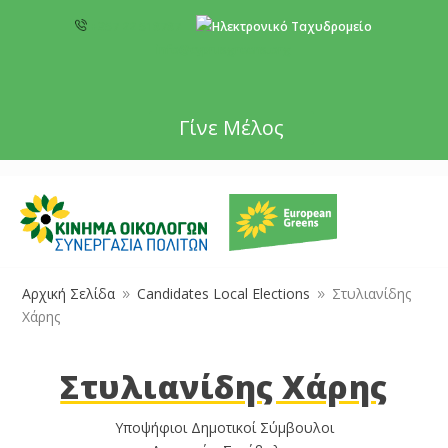
+357 22 518787
info@cyprusgreens.org
Γίνε Μέλος
Αρχική Σελίδα
Candidates Local Elections
Στυλιανίδης
9
9
Χάρης
Στυλιανίδης Χάρης
Υποψήφιοι Δημοτικοί Σύμβουλοι