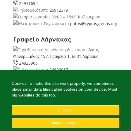
26911692
26912319
09:00 – 15:00 Καθημερινά
pafos@cyprusgreens.org
Γραφείο Λάρνακας
Λεωφόρος Αγίας
Φανερωμένης 157, Γραφείο 1, 6031 Λάρνακα
24823966
24823967
08:00 – 16:00 Καθημερινά
larnaka@cyprusgreens.
Cookies To make this site work properly, we sometimes
place small data files called cookies on your device. Most
org
big websites do this too.
Accept
2026
© Ολα τα δικαιώματα διατηρούνται
Change Settings