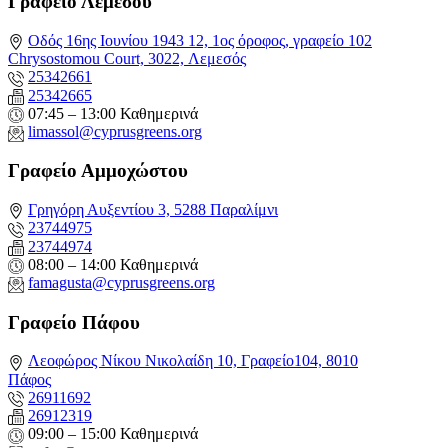
Γραφείο Λεμεσού
Οδός 16ης Ιουνίου 1943 12, 1ος όροφος, γραφείο 102
Chrysostomou Court, 3022, Λεμεσός
25342661
25342665
07:45 – 13:00 Καθημερινά
limassol@
cyprusgreens.org
Γραφείο Αμμοχώστου
Γρηγόρη Αυξεντίου 3, 5288 Παραλίμνι
23744975
23744974
08:00 – 14:00 Καθημερινά
famagusta@
cyprusgreens.org
Γραφείο Πάφου
Λεοφώρος Νίκου Νικολαίδη 10, Γραφείο104, 8010
Πάφος
26911692
26912319
09:00 – 15:00 Καθημερινά