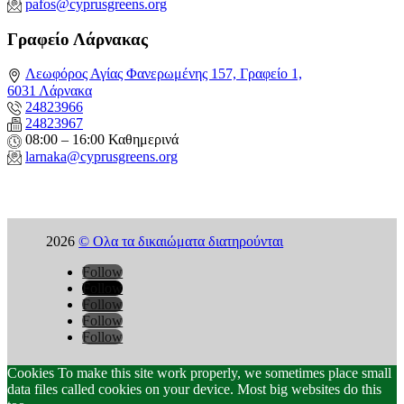
pafos@cyprusgreens.org
Γραφείο Λάρνακας
Λεωφόρος Αγίας Φανερωμένης 157, Γραφείο 1,
6031 Λάρνακα
24823966
24823967
08:00 – 16:00 Καθημερινά
larnaka@cyprusgreens.
org
2026
© Ολα τα δικαιώματα διατηρούνται
Follow
Follow
Follow
Follow
Follow
Cookies To make this site work properly, we sometimes place small
data files called cookies on your device. Most big websites do this