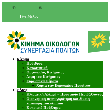
+357 22 518787
info@cyprusgreens.org
Γίνε Μέλος
Κίνημα
Πρόεδρος
Καταστατικό
Οργανώσεις Κινήματος
Δομή του Κινήματος
Ευρωπαϊκά Θέματα
Χάρτα των Ευρωπαίων Πρασίνων
Θέσεις
Κλιματική Αλλαγή – Προστασία Περιβάλλοντος
Οικονομική ανασυγκρότηση και δίκαιη
κατανομή του πλούτου
Κυπριακό Πρόβλημα