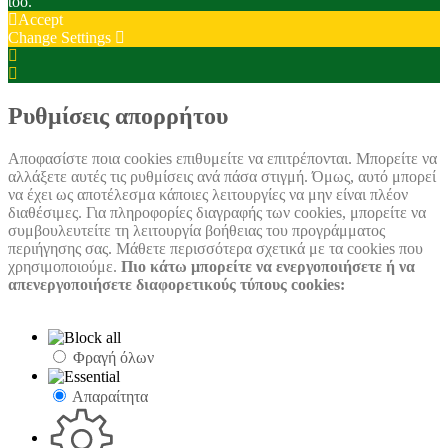
too.
Accept
Change Settings
Cookie
Box
Cookie
Settings
Box
Settings
Ρυθμίσεις απορρήτου
Αποφασίστε ποια cookies επιθυμείτε να επιτρέπονται. Μπορείτε να
αλλάξετε αυτές τις ρυθμίσεις ανά πάσα στιγμή. Όμως, αυτό μπορεί
να έχει ως αποτέλεσμα κάποιες λειτουργίες να μην είναι πλέον
διαθέσιμες. Για πληροφορίες διαγραφής των cookies, μπορείτε να
συμβουλευτείτε τη λειτουργία βοήθειας του προγράμματος
περιήγησης σας. Μάθετε περισσότερα σχετικά με τα cookies που
χρησιμοποιούμε.
Πιο κάτω μπορείτε να ενεργοποιήσετε ή να
απενεργοποιήσετε διαφορετικούς τύπους cookies:
Φραγή όλων
Απαραίτητα