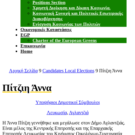
Positions Section
Χρηστή Διοίκηση και Δίκαιη Κοινωνία.
Κοινωνική Συνοχή και Πολιτικές Εσωτερικής
Διακυβέρνησης
Ενίσχυση Κοινωνίας των Πολιτών
Οικονομικές Καταστάσεις
EGP
Charter of the European Greens
Επικοινωνία
Home
Αρχική Σελίδα
9
Candidates Local Elections
9
Πίτζιη Άννα
Πίτζιη Άννα
Υποψήφιοι Δημοτικοί Σύμβουλοι
Λευκωσία
,
Αγλαντζιά
Η Άννα Πίτζιη γεννήθηκε και μεγάλωσε στον Δήμο Αγλαντζιάς.
Είναι μέλος της Κεντρικής Επιτροπής και της Επαρχιακής
Επιτροπής Λευκωσίας του Κινήματος Οικολόγων-Συνεργασία