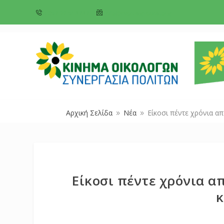
+357 22 518787
info@cyprusgreens.org
Αρχική Σελίδα
Νέα
Είκοσι πέντε χρόνια α
9
9
Είκοσι πέντε χρόνια α
κ