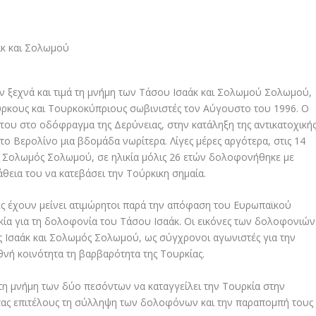
 ξεχνά και τιμά τη μνήμη των Τάσου Ισαάκ και Σολωμού Σολωμού,
ύρκους και Τουρκοκύπριους σωβινιστές τον Αύγουστο του 1996. Ο
ου στο οδόφραγμα της Δερύνειας, στην κατάληξη της αντικατοχική
το Βερολίνο μια βδομάδα νωρίτερα. Λίγες μέρες αργότερα, στις 14
ο Σολωμός Σολωμού, σε ηλικία μόλις 26 ετών δολοφονήθηκε με
εια του να κατεβάσει την Τούρκικη σημαία.
ες έχουν μείνει ατιμώρητοι παρά την απόφαση του Ευρωπαϊκού
κία για τη δολοφονία του Τάσου Ισαάκ. Οι εικόνες των δολοφονιών
ς Ισαάκ και Σολωμός Σολωμού, ως σύγχρονοι αγωνιστές για την
θνή κοινότητα τη βαρβαρότητα της Τουρκίας.
τη μνήμη των δύο πεσόντων να καταγγείλει την Τουρκία στην
ας επιτέλους τη σύλληψη των δολοφόνων και την παραπομπή τους