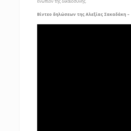
ενώπιον της δικαιοσύνης.
Βίντεο δηλώσεων της Αλεξίας Σακαδάκη –