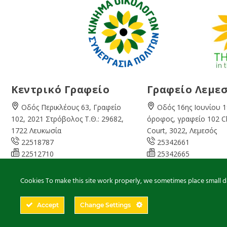
Κεντρικό Γραφείο
Γραφείο Λεμε
Οδός Περικλέους 63, Γραφείο
Οδός 16ης Ιουνίου 1
102, 2021 Στρόβολος Τ.Θ.: 29682,
όροφος, γραφείο 102 
1722 Λευκωσία
Court, 3022, Λεμεσός
22518787
25342661
22512710
25342665
08:00 – 16:00 Καθημερινά
07:45 – 13:00 Καθημ
info@cyprusgreens.org
limassol@
cyprusgree
Cookies To make this site work properly, we sometimes place small dat
Accept
Change Settings
2026
© Ολα τα δικαιώματα διατηρούνται