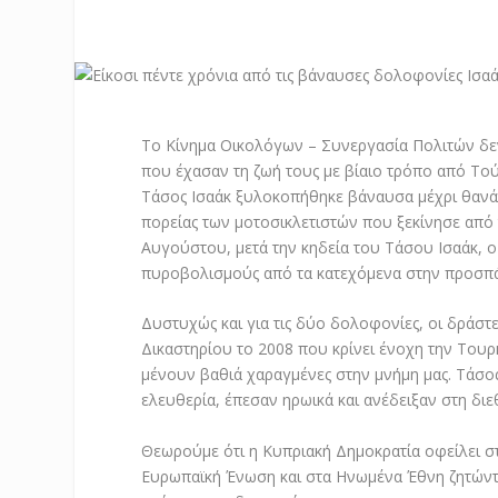
Το Κίνημα Οικολόγων – Συνεργασία Πολιτών δεν
που έχασαν τη ζωή τους με βίαιο τρόπο από Το
Τάσος Ισαάκ ξυλοκοπήθηκε βάναυσα μέχρι θανάτ
πορείας των μοτοσικλετιστών που ξεκίνησε από 
Αυγούστου, μετά την κηδεία του Τάσου Ισαάκ, 
πυροβολισμούς από τα κατεχόμενα στην προσπάθ
Δυστυχώς και για τις δύο δολοφονίες, οι δράστ
Δικαστηρίου το 2008 που κρίνει ένοχη την Τουρ
μένουν βαθιά χαραγμένες στην μνήμη μας. Τάσο
ελευθερία, έπεσαν ηρωικά και ανέδειξαν στη διε
Θεωρούμε ότι η Κυπριακή Δημοκρατία οφείλει σ
Ευρωπαϊκή Ένωση και στα Ηνωμένα Έθνη ζητώντ