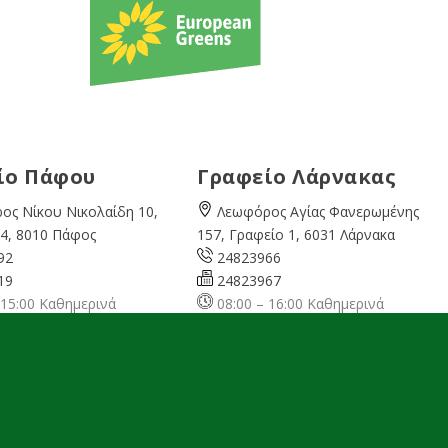
ίο Πάφου
Γραφείο Λάρνακας
ος Νίκου Νικολαίδη 10,
Λεωφόρος Αγίας Φανερωμένης
4, 8010 Πάφος
157, Γραφείο 1, 6031 Λάρνακα
92
24823966
19
24823967
 15:00 Καθημερινά
08:00 – 16:00 Καθημερινά
cyprusgreens.org
larnaka@cyprusgreens.
org