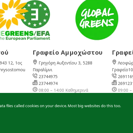
σού
Γραφείο Αμμοχώστου
Γραφε
943 12, 1ος
Γρηγόρη Αυξεντίου 3, 5288
Λεοφώρ
Chrysostomou
Παραλίμνι
Γραφείο10
23744975
269116
23744974
269123
08:00 – 14:00 Καθημερινά
09:00 –
ερινά
famagusta@
cyprusgreens.org
pafos@
ns.org
a files called cookies on your device. Most big websites do this too.