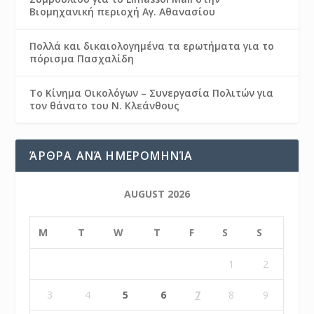
Βιομηχανική περιοχή Αγ. Αθανασίου
Πολλά και δικαιολογημένα τα ερωτήματα για το
πόρισμα Πασχαλίδη
Το Κίνημα Οικολόγων – Συνεργασία Πολιτών για
τον θάνατο του Ν. Κλεάνθους
ΆΡΘΡΑ ΑΝΆ ΗΜΕΡΟΜΗΝΊΑ
AUGUST 2026
M
T
W
T
F
S
S
1
2
3
4
5
6
7
8
9