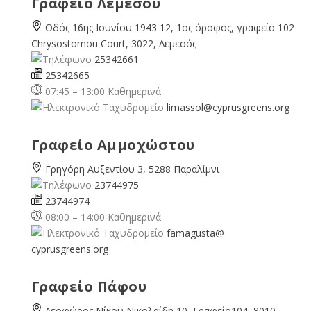
Γραφείο Λεμεσού
Οδός 16ης Ιουνίου 1943 12, 1ος όροφος, γραφείο 102
Chrysostomou Court, 3022, Λεμεσός
25342661
25342665
07:45 – 13:00 Καθημερινά
limassol@
cyprusgreens.org
Γραφείο Αμμοχώστου
Γρηγόρη Αυξεντίου 3, 5288 Παραλίμνι
23744975
23744974
08:00 – 14:00 Καθημερινά
famagusta@
cyprusgreens.org
Γραφείο Πάφου
Λεοφώρος Νίκου Νικολαίδη 10, Γραφείο104, 8010