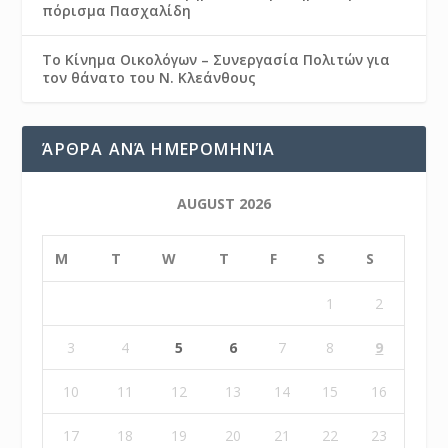
πόρισμα Πασχαλίδη
Το Κίνημα Οικολόγων – Συνεργασία Πολιτών για
τον θάνατο του Ν. Κλεάνθους
ΆΡΘΡΑ ΑΝΆ ΗΜΕΡΟΜΗΝΊΑ
AUGUST 2026
M
T
W
T
F
S
S
1
2
3
4
5
6
7
8
9
10
11
12
13
14
15
16
17
18
19
20
21
22
23