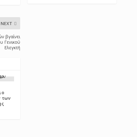
NEXT
ών βγαίνει
ου Γενικού
Ελεγκτή
ο
ιο
 των
ης