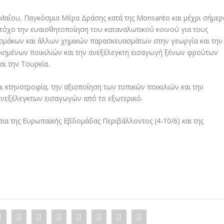
0 Μαΐου, Παγκόσμια Μέρα Δράσης κατά της Monsanto και μέχρι σήμερ
τόχο την ευαισθητοποίηση του καταναλωτικού κοινού για τους
ρμάκων και άλλων χημικών παρασκευασμάτων στην γεωργία και την
οιημένων ποικιλιών και την ανεξέλεγκτη εισαγωγή ξένων φρούτων
και την Τουρκία.
ι κτηνοτροφία, την αξιοποίηση των τοπικών ποικιλιών και την
νεξέλεγκτων εισαγωγών από το εξωτερικό.
ια της Ευρωπαϊκής Εβδομάδας Περιβάλλοντος (4-10/6) και της