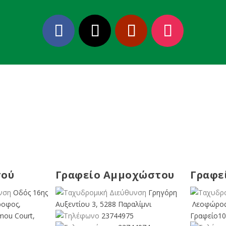
σού
Γραφείο Αμμοχώστου
Γραφε
Οδός 16ης
Γρηγόρη
ροφος,
Αυξεντίου 3, 5288 Παραλίμνι
Λεοφώρος
mou Court,
23744975
Γραφείο10