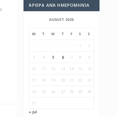
ΆΡΘΡΑ ΑΝΆ ΗΜΕΡΟΜΗΝΊΑ
α
AUGUST 2026
M
T
W
T
F
S
S
1
2
3
4
5
6
7
8
9
10
11
12
13
14
15
16
17
18
19
20
21
22
23
24
25
26
27
28
29
30
31
« Jul