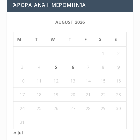
ΆΡΘΡΑ ΑΝΆ ΗΜΕΡΟΜΗΝΊΑ
AUGUST 2026
M
T
W
T
F
S
S
1
2
3
4
5
6
7
8
9
10
11
12
13
14
15
16
17
18
19
20
21
22
23
24
25
26
27
28
29
30
31
« Jul