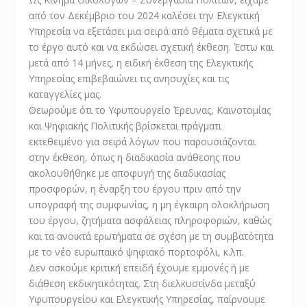
από τον Δεκέμβριο του 2024 καλέσει την Ελεγκτική
Υπηρεσία να εξετάσει μια σειρά από θέματα σχετικά με
το έργο αυτό και να εκδώσει σχετική έκθεση. Έστω και
μετά από 14 μήνες, η ειδική έκθεση της Ελεγκτικής
Υπηρεσίας επιβεβαιώνει τις ανησυχίες και τις
καταγγελίες μας.
Θεωρούμε ότι το Υφυπουργείο Έρευνας, Καινοτομίας
και Ψηφιακής Πολιτικής βρίσκεται πράγματι
εκτεθειμένο για σειρά λόγων που παρουσιάζονται
στην έκθεση, όπως η διαδικασία ανάθεσης που
ακολουθήθηκε με αποφυγή της διαδικασίας
προσφορών, η έναρξη του έργου πριν από την
υπογραφή της συμφωνίας, η μη έγκαιρη ολοκλήρωση
του έργου, ζητήματα ασφάλειας πληροφοριών, καθώς
και τα ανοικτά ερωτήματα σε σχέση με τη συμβατότητα
με το νέο ευρωπαϊκό ψηφιακό πορτοφόλι, κ.λπ.
Δεν ασκούμε κριτική επειδή έχουμε εμμονές ή με
διάθεση εκδικητικότητας. Στη διελκυστίνδα μεταξύ
Υφυπουργείου και Ελεγκτικής Υπηρεσίας, παίρνουμε