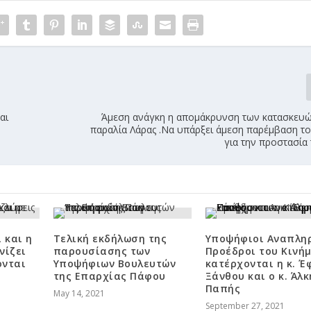
αι
Άμεση ανάγκη η απομάκρυνση των κατασκευώ
παραλία Λάρας .Να υπάρξει άμεση παρέμβαση τ
για την προστασία
 και η
Τελική εκδήλωση της
Υποψήφιοι Αναπλη
νίζει
παρουσίασης των
Προέδροι του Κινήμ
ονται
Υποψήφιων Βουλευτών
κατέρχονται η κ. Έ
της Επαρχίας Πάφου
Ξάνθου και ο κ. Άλκ
Παπής
May 14, 2021
September 27, 2021