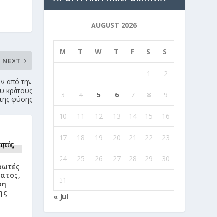
AUGUST 2026
M
T
W
T
F
S
S
NEXT
1
2
ν από την
ου κράτους
3
4
5
6
7
8
9
 της φύσης
10
11
12
13
14
15
16
17
18
19
20
21
22
23
24
25
26
27
28
29
30
ρωτές
ατος,
31
φη
ης
« Jul