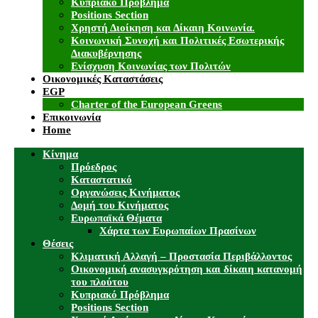
Κυπριακό Πρόβλημα
Positions Section
Χρηστή Διοίκηση και Δίκαιη Κοινωνία.
Κοινωνική Συνοχή και Πολιτικές Εσωτερικής
Διακυβέρνησης
Ενίσχυση Κοινωνίας των Πολιτών
Οικονομικές Καταστάσεις
EGP
Charter of the European Greens
Επικοινωνία
Home
Κίνημα
Πρόεδρος
Καταστατικό
Οργανώσεις Κινήματος
Δομή του Κινήματος
Ευρωπαϊκά Θέματα
Χάρτα των Ευρωπαίων Πρασίνων
Θέσεις
Κλιματική Αλλαγή – Προστασία Περιβάλλοντος
Οικονομική ανασυγκρότηση και δίκαιη κατανομή
του πλούτου
Κυπριακό Πρόβλημα
Positions Section