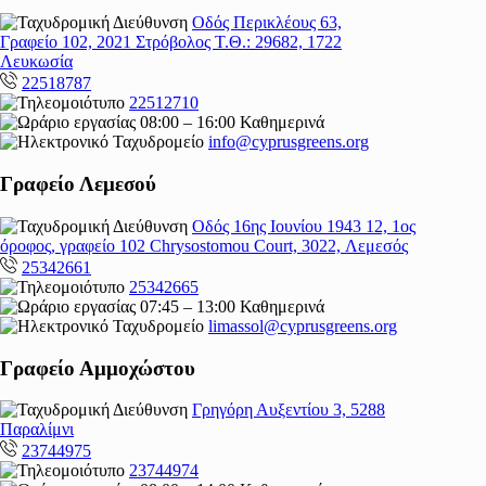
Οδός Περικλέους 63,
Γραφείο 102, 2021 Στρόβολος Τ.Θ.: 29682, 1722
Λευκωσία
22518787
22512710
08:00 – 16:00 Καθημερινά
info@cyprusgreens.org
Γραφείο Λεμεσού
Οδός 16ης Ιουνίου 1943 12, 1ος
όροφος, γραφείο 102 Chrysostomou Court, 3022, Λεμεσός
25342661
25342665
07:45 – 13:00 Καθημερινά
limassol@
cyprusgreens.org
Γραφείο Αμμοχώστου
Γρηγόρη Αυξεντίου 3, 5288
Παραλίμνι
23744975
23744974