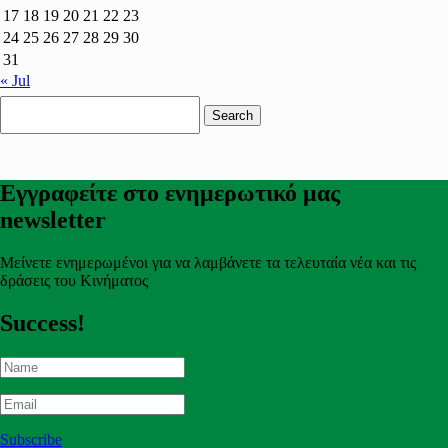
17
18
19
20
21
22
23
24
25
26
27
28
29
30
31
« Jul
Search
for:
Εγγραφείτε στο ενημερωτικό μας
newsletter
Μείνετε ενημερωμένοι για να λαμβάνετε τα τελευταία νέα και τις
δράσεις του Κινήματος
Success!
Subscribe