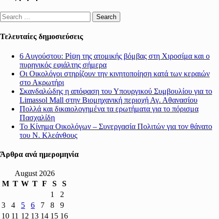
Search
for:
Τελευταίες δημοσιεύσεις
6 Αυγούστου: Ρίψη της ατομικής βόμβας στη Χιροσίμα και ο
πυρηνικός εφιάλτης σήμερα
Οι Οικολόγοι στηρίζουν την κινητοποίηση κατά των κεραιών
στο Ακρωτήρι
Σκανδαλώδης η απόφαση του Υπουργικού Συμβουλίου για το
Limassol Mall στην Βιομηχανική περιοχή Αγ. Αθανασίου
Πολλά και δικαιολογημένα τα ερωτήματα για το πόρισμα
Πασχαλίδη
Το Κίνημα Οικολόγων – Συνεργασία Πολιτών για τον θάνατο
του Ν. Κλεάνθους
Άρθρα ανά ημερομηνία
August 2026
M
T
W
T
F
S
S
1
2
3
4
5
6
7
8
9
10
11
12
13
14
15
16