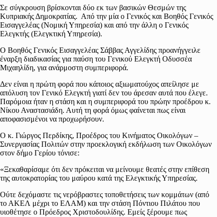
Σε σύγκρουση βρίσκονται δύο εκ των βασικών Θεσμών της
Κυπριακής Δημοκρατίας. Από την μία ο Γενικός και Βοηθός Γενικός
Εισαγγελέας (Νομική Υπηρεσία) και από την άλλη ο Γενικός
Ελεγκτής (Ελεγκτική Υπηρεσία).
Ο Βοηθός Γενικός Εισαγγελέας Σάββας Αγγελίδης προανήγγειλε
έναρξη διαδικασίας για παύση του Γενικού Ελεγκτή Οδυσσέα
Μιχαηλίδη, για ανάρμοστη συμπεριφορά.
Δεν είναι η πρώτη φορά που κάποιος αξιωματούχος απείλησε με
απόλυση τον Γενικό Ελεγκτή γιατί δεν του άρεσαν αυτά που έλεγε.
Παρόμοια ήταν η στάση και η συμπεριφορά του πρώην προέδρου κ.
Νίκου Αναστασιάδη. Αυτή τη φορά όμως φαίνεται πως είναι
αποφασισμένοι να προχωρήσουν.
Ο κ. Γιώργος Περδίκης, Προέδρος του Κινήματος Οικολόγων –
Συνεργασίας Πολιτών στην προεκλογική εκδήλωση των Οικολόγων
στον δήμο Γερίου τόνισε:
«Ξεκαθαρίσαμε ότι δεν πρόκειται να μείνουμε θεατές στην επίθεση
της αυτοκρατορίας του μαύρου κατά της Ελεγκτικής Υπηρεσίας.
Ούτε δεχόμαστε τις νερόβραστες τοποθετήσεις των κομμάτων (από
το ΑΚΕΛ μέχρι το ΕΛΑΜ) και την στάση Πόντιου Πιλάτου που
υιοθέτησε ο Πρόεδρος Χριστοδουλίδης. Εμείς ξέρουμε πως