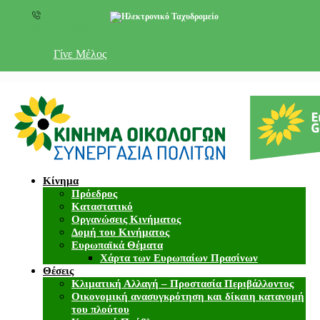
+357 22 518787
info@cyprusgreens.org
Γίνε Μέλος
Κίνημα
Πρόεδρος
Καταστατικό
Οργανώσεις Κινήματος
Δομή του Κινήματος
Ευρωπαϊκά Θέματα
Χάρτα των Ευρωπαίων Πρασίνων
Θέσεις
Κλιματική Αλλαγή – Προστασία Περιβάλλοντος
Οικονομική ανασυγκρότηση και δίκαιη κατανομή
του πλούτου