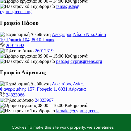
08:00 – 14:00 Καθημερινά
famagusta@
cyprusgreens.org
Γραφείο Πάφου
Λεοφώρος Νίκου Νικολαίδη
10, Γραφείο104, 8010 Πάφος
26911692
26912319
09:00 – 15:00 Καθημερινά
pafos@cyprusgreens.org
Γραφείο Λάρνακας
Λεωφόρος Αγίας
Φανερωμένης 157, Γραφείο 1, 6031 Λάρνακα
24823966
24823967
08:00 – 16:00 Καθημερινά
larnaka@cyprusgreens.
org
Cookies To make this site work properly, we sometimes