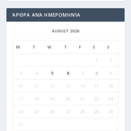
ΆΡΘΡΑ ΑΝΆ ΗΜΕΡΟΜΗΝΊΑ
AUGUST 2026
M
T
W
T
F
S
S
1
2
3
4
5
6
7
8
9
10
11
12
13
14
15
16
17
18
19
20
21
22
23
24
25
26
27
28
29
30
31