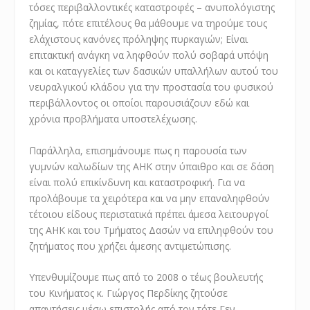
τόσες περιβαλλοντικές καταστροφές – ανυπολόγιστης
ζημίας, πότε επιτέλους θα μάθουμε να τηρούμε τους
ελάχιστους κανόνες πρόληψης πυρκαγιών; Είναι
επιτακτική ανάγκη να ληφθούν πολύ σοβαρά υπόψη
και οι καταγγελίες των δασικών υπαλλήλων αυτού του
νευραλγικού κλάδου για την προστασία του φυσικού
περιβάλλοντος οι οποίοι παρουσιάζουν εδώ και
χρόνια προβλήματα υποστελέχωσης.
Παράλληλα, επισημάνουμε πως η παρουσία των
γυμνών καλωδίων της ΑΗΚ στην ύπαιθρο και σε δάση
είναι πολύ επικίνδυνη και καταστροφική. Για να
προλάβουμε τα χειρότερα και να μην επαναληφθούν
τέτοιου είδους περιστατικά πρέπει άμεσα λειτουργοί
της ΑΗΚ και του Τμήματος Δασών να επιληφθούν του
ζητήματος που χρήζει άμεσης αντιμετώπισης.
Υπενθυμίζουμε πως από το 2008 ο τέως βουλευτής
του Κινήματος κ. Γιώργος Περδίκης ζητούσε
απαντήσεις μέσω επιστολής από τον τότε Γεν.