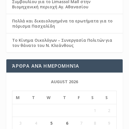
Συμβουλίου για το Limassol Mall στην
Βιομηχανική περιοχή Αγ. Αθανασίου
Πολλά και δικαιολογημένα τα ερωτήματα για το
πόρισμα Πασχαλίδη
Το Κίνημα Οικολόγων – Συνεργασία Πολιτών για
τον θάνατο του Ν. Κλεάνθους
ΆΡΘΡΑ ΑΝΆ ΗΜΕΡΟΜΗΝΊΑ
AUGUST 2026
M
T
W
T
F
S
S
1
2
3
4
5
6
7
8
9