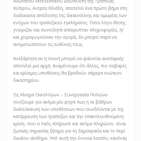
Ανώτατου Εκτελεστικού Διευθυντή της Τράπεζας
Κύπρου, Αντρέα Ηλιάδη, αποτελεί ένα πρώτο βήμα στη
διαδικασία απόδοσης της δικαιοσύνης και τιμωρίας των
ενόχων του τραπεζικού εγκλήματος. Όσοι λόγο θέσης
γνώριζαν και συνειδητά απέκρυπταν πληροφορίες, ή/
και χειραγωγούσαν την αγορά, δε μπορεί παρά να
αντιμετωπίσουν τις ευθύνες τους.
Ανεξάρτητα αν η ποινή μπορεί να φαίνεται ανεπαρκής
αποτελεί μια αρχή. Αναμένουμε ότι άλλες, πιο σοβαρές
και κρίσιμες υποθέσεις θα βρεθούν σήμερα ενώπιον
δικαστηρίου.
Ως Κίνημα Οικολόγων – Συνεργασία Πολιτών
τονίζουμε για ακόμα μία φορά πως η εκ βάθρων
διαλεύκανση των υποθέσεων που συνδέονται με της
κατάρρευση των τραπεζών και την επακολουθούμενη
κρίση -που ο λαός πλήρωσε και ακόμα πληρώνει- είναι
ζωτικής σημασίας ζήτημα για τη δημοκρατία και το περί
δικαίου αίσθημα. Υπό αυτή την έννοια λοιπόν, κανένας