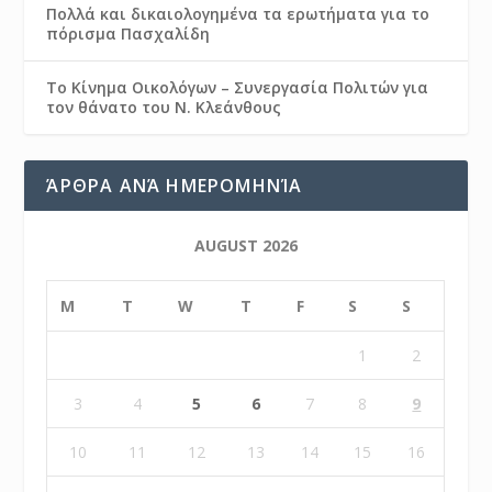
Πολλά και δικαιολογημένα τα ερωτήματα για το
πόρισμα Πασχαλίδη
Το Κίνημα Οικολόγων – Συνεργασία Πολιτών για
τον θάνατο του Ν. Κλεάνθους
ΆΡΘΡΑ ΑΝΆ ΗΜΕΡΟΜΗΝΊΑ
AUGUST 2026
M
T
W
T
F
S
S
1
2
3
4
5
6
7
8
9
10
11
12
13
14
15
16