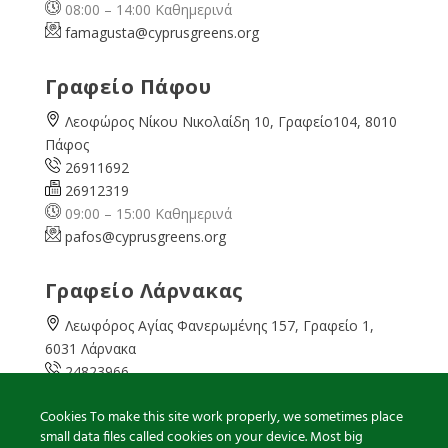
08:00 – 14:00 Καθημερινά
famagusta@
cyprusgreens.org
Γραφείο Πάφου
Λεοφώρος Νίκου Νικολαίδη 10, Γραφείο104, 8010
Πάφος
26911692
26912319
09:00 – 15:00 Καθημερινά
pafos@cyprusgreens.org
Γραφείο Λάρνακας
Λεωφόρος Αγίας Φανερωμένης 157, Γραφείο 1,
6031 Λάρνακα
24823966
24823967
Cookies To make this site work properly, we sometimes place
08:00 – 16:00 Καθημερινά
small data files called cookies on your device. Most big
larnaka@cyprusgreens.
org