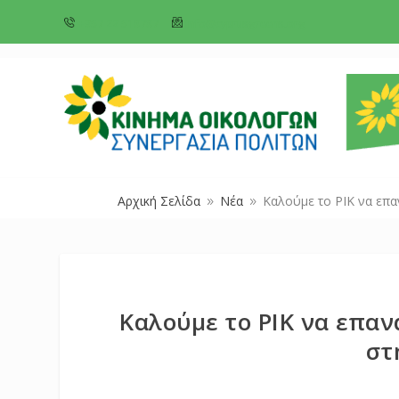
+357 22 518787
info@cyprusgreens.org
Αρχική Σελίδα
Νέα
Καλούμε το ΡΙΚ να επα
9
9
Καλούμε το ΡΙΚ να επαν
στ