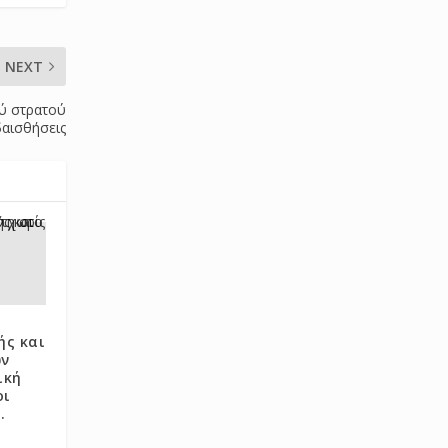
NEXT
ού στρατού
αισθήσεις
ής και
ων
ική
οι
.