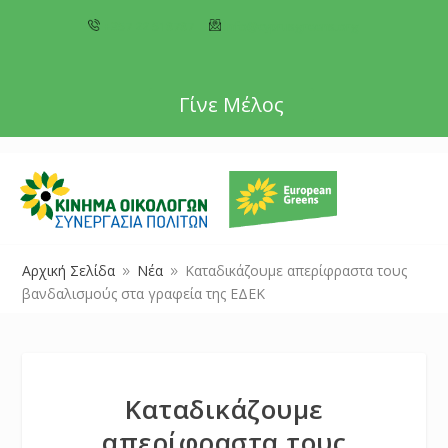
+357 22 518787
info@cyprusgreens.org
Γίνε Μέλος
Αρχική Σελίδα
Νέα
Καταδικάζουμε απερίφραστα τους
9
9
βανδαλισμούς στα γραφεία της ΕΔΕΚ
Καταδικάζουμε
απερίφραστα τους