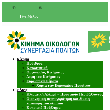
+357 22 518787
info@cyprusgreens.org
Γίνε Μέλος
Κίνημα
Πρόεδρος
Καταστατικό
Οργανώσεις Κινήματος
Δομή του Κινήματος
Ευρωπαϊκά Θέματα
Χάρτα των Ευρωπαίων Πρασίνων
Θέσεις
Κλιματική Αλλαγή – Προστασία Περιβάλλοντος
Οικονομική ανασυγκρότηση και δίκαιη
κατανομή του πλούτου
Κυπριακό Πρόβλημα