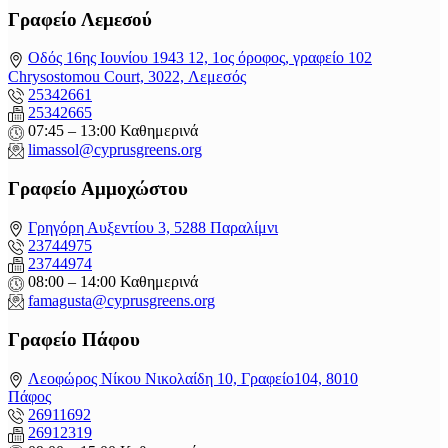
Γραφείο Λεμεσού
Οδός 16ης Ιουνίου 1943 12, 1ος όροφος, γραφείο 102
Chrysostomou Court, 3022, Λεμεσός
25342661
25342665
07:45 – 13:00 Καθημερινά
limassol@
cyprusgreens.org
Γραφείο Αμμοχώστου
Γρηγόρη Αυξεντίου 3, 5288 Παραλίμνι
23744975
23744974
08:00 – 14:00 Καθημερινά
famagusta@
cyprusgreens.org
Γραφείο Πάφου
Λεοφώρος Νίκου Νικολαίδη 10, Γραφείο104, 8010
Πάφος
26911692
26912319