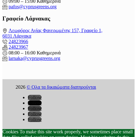
09:00 – 15:00 Καθημερινά
pafos@cyprusgreens.org
Γραφείο Λάρνακας
Λεωφόρος Αγίας Φανερωμένης 157, Γραφείο 1,
6031 Λάρνακα
24823966
24823967
08:00 – 16:00 Καθημερινά
larnaka@cyprusgreens.
org
2026
© Ολα τα δικαιώματα διατηρούνται
Follow
Follow
Follow
Follow
Follow
Cookies To make this site work properly, we sometimes place small