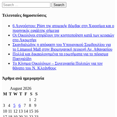
Search
for:
Τελευταίες δημοσιεύσεις
6 Αυγούστου: Ρίψη της ατομικής βόμβας στη Χιροσίμα και ο
πυρηνικός εφιάλτης σήμερα
Οι Οικολόγοι στηρίζουν την κινητοποίηση κατά των κεραιών
στο Ακρωτήρι
Σκανδαλώδης η απόφαση του Υπουργικού Συμβουλίου για
το Limassol Mall στην Βιομηχανική περιοχή Αγ. Αθανασίου
Πολλά και δικαιολογημένα τα ερωτήματα για το πόρισμα
Πασχαλίδη
Το Κίνημα Οικολόγων – Συνεργασία Πολιτών για τον
θάνατο του Ν. Κλεάνθους
Άρθρα ανά ημερομηνία
August 2026
M
T
W
T
F
S
S
1
2
3
4
5
6
7
8
9
10
11
12
13
14
15
16
17
18
19
20
21
22
23