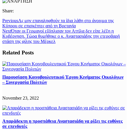
Share:
Previous
Ας μην επαναληφθούν τα ίδια λάθη στο άνοιγμα της
Κύπρου σε επισκέπτες από τη Βρετανία
Next
Όταν οι Γερμανοί εξόπλισαν τον Αττίλα δεν είπε λέξη η
Κυβέρνηση. Τώρα θυμήθηκε ο κ. Αναστασιάδης την ετεροβαρή
στάση της φίλης του Μέρκελ
Related Posts
Παρουσίαση Κοινοβουλευτικού Έργου Κινήματος Οικολόγων
– Συνεργασία Πολιτών
November 23, 2022
Απαράδεκτη η προσπάθεια Αναστασιάδη να ρίξει τις ευθύνες
σε επενδυτές