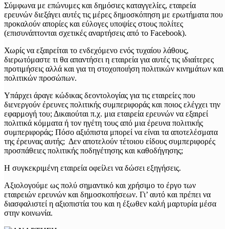
Σύμφωνα με επώνυμες και δημόσιες καταγγελίες, εταιρεία
ερευνών διεξάγει αυτές τις μέρες δημοσκόπηση με ερωτήματα που
προκαλούν απορίες και εύλογες υποψίες στους πολίτες
(επισυνάπτονται σχετικές αναρτήσεις από το Facebook).
Χωρίς να εξαιρείται το ενδεχόμενο ενός τυχαίου λάθους,
διερωτόμαστε τι θα απαντήσει η εταιρεία για αυτές τις ιδιαίτερες
προτιμήσεις αλλά και για τη στοχοποιήση πολιτικών κινημάτων και
πολιτικών προσώπων.
Υπάρχει άραγε κώδικας δεοντολογίας για τις εταιρείες που
διενεργούν έρευνες πολιτικής συμπεριφοράς και ποιος ελέγχει την
εφαρμογή του; Δικαιούται π.χ. μια εταιρεία ερευνών να εξαιρεί
πολιτικά κόμματα ή τον ηγέτη τους από μια έρευνα πολιτικής
συμπεριφοράς; Πόσο αξιόπιστα μπορεί να είναι τα αποτελέσματα
της έρευνας αυτής; Δεν αποτελούν τέτοιου είδους συμπεριφορές
προσπάθειες πολιτικής ποδηγέτησης και καθοδήγησης;
Η συγκεκριμένη εταιρεία οφείλει να δώσει εξηγήσεις.
Αξιολογούμε ως πολύ σημαντικό και χρήσιμο το έργο των
εταιρειών ερευνών και δημοσκοπήσεων. Γι’ αυτό και πρέπει να
διασφαλιστεί η αξιοπιστία του και η έξωθεν καλή μαρτυρία μέσα
στην κοινωνία.