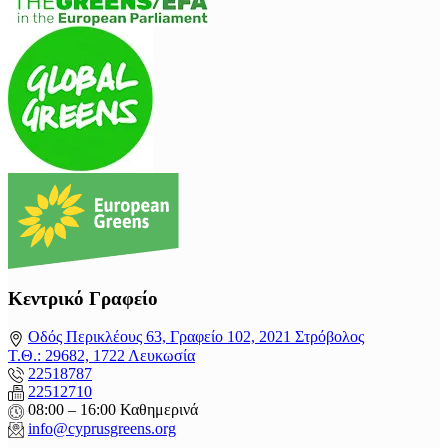
Κεντρικό Γραφείο
Οδός Περικλέους 63, Γραφείο 102, 2021 Στρόβολος
Τ.Θ.: 29682, 1722 Λευκωσία
22518787
22512710
08:00 – 16:00 Καθημερινά
info@cyprusgreens.org