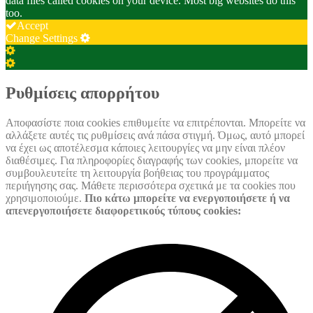
data files called cookies on your device. Most big websites do this
too.
Accept
Change Settings
Cookie
Box
Cookie
Settings
Box
Settings
Ρυθμίσεις απορρήτου
Αποφασίστε ποια cookies επιθυμείτε να επιτρέπονται. Μπορείτε να
αλλάξετε αυτές τις ρυθμίσεις ανά πάσα στιγμή. Όμως, αυτό μπορεί
να έχει ως αποτέλεσμα κάποιες λειτουργίες να μην είναι πλέον
διαθέσιμες. Για πληροφορίες διαγραφής των cookies, μπορείτε να
συμβουλευτείτε τη λειτουργία βοήθειας του προγράμματος
περιήγησης σας. Μάθετε περισσότερα σχετικά με τα cookies που
χρησιμοποιούμε.
Πιο κάτω μπορείτε να ενεργοποιήσετε ή να
απενεργοποιήσετε διαφορετικούς τύπους cookies: