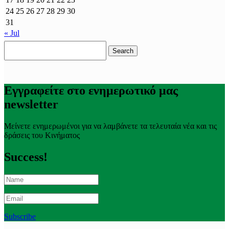
24
25
26
27
28
29
30
31
« Jul
Search
for:
Εγγραφείτε στο ενημερωτικό μας
newsletter
Μείνετε ενημερωμένοι για να λαμβάνετε τα τελευταία νέα και τις
δράσεις του Κινήματος
Success!
Subscribe