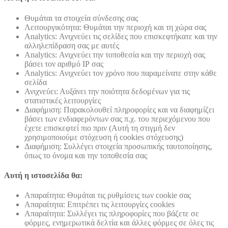
Θυμάται τα στοιχεία σύνδεσης σας
Λειτουργικότητα: Θυμάται την περιοχή και τη χώρα σας
Analytics: Ανιχνεύει τις σελίδες που επισκεφτήκατε και την
αλληλεπίδραση σας με αυτές
Analytics: Ανιχνεύει την τοποθεσία και την περιοχή σας
βάσει τον αριθμό ΙΡ σας
Analytics: Ανιχνεύει τον χρόνο που παραμείνατε στην κάθε
σελίδα
Ανιχνεύει: Αυξάνει την ποιότητα δεδομένων για τις
στατιστικές λειτουργίες
Διαφήμιση: Παρακολουθεί πληροφορίες και να διαφημίζει
βάσει των ενδιαφερόντων σας π.χ. του περιεχόμενου που
έχετε επισκεφτεί πιο πριν (Αυτή τη στιγμή δεν
χρησιμοποιούμε στόχευση ή cookies στόχευσης)
Διαφήμιση: Συλλέγει στοιχεία προσωπικής ταυτοποίησης,
όπως το όνομα και την τοποθεσία σας
Αυτή η ιστοσελίδα θα:
Απαραίτητα: Θυμάται τις ρυθμίσεις των cookie σας
Απαραίτητα: Επιτρέπει τις λειτουργίες cookies
Απαραίτητα: Συλλέγει τις πληροφορίες που βάζετε σε
φόρμες, ενημερωτικά δελτία και άλλες φόρμες σε όλες τις