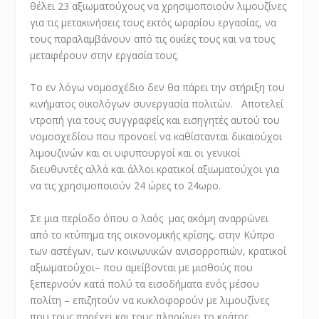
θέλει 23 αξιωματούχους να χρησιμοποιούν λιμουζίνες
για τις μετακινήσεις τους εκτός ωραρίου εργασίας, να
τους παραλαμβάνουν από τις οικίες τους και να τους
μεταφέρουν στην εργασία τους.
Το εν λόγω νομοσχέδιο δεν θα πάρει την στήριξη του
κινήματος οικολόγων συνεργασία πολιτών. Αποτελεί
ντροπή για τους συγγραφείς και εισηγητές αυτού του
νομοσχεδίου που προνοεί να καθίστανται δικαιούχοι
λιμουζινών και οι υφυπουργοί και οι γενικοί
διευθυντές αλλά και άλλοι κρατικοί αξιωματούχοι για
να τις χρησιμοποιούν 24 ώρες το 24ωρο.
Σε μια περίοδο όπου ο λαός μας ακόμη αναρρώνει
από το κτύπημα της οικονομικής κρίσης, στην Κύπρο
των αστέγων, των κοινωνικών ανισορροπιών, κρατικοί
αξιωματούχοι– που αμείβονται με μισθούς που
ξεπερνούν κατά πολύ τα εισοδήματα ενός μέσου
πολίτη – επιζητούν να κυκλοφορούν με λιμουζίνες
που τους παρέχει και τους πληρώνει το κράτος