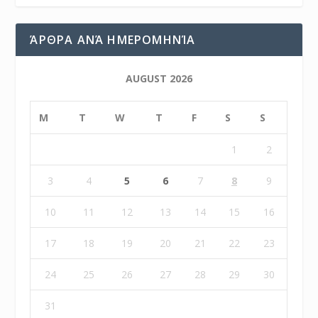
ΆΡΘΡΑ ΑΝΆ ΗΜΕΡΟΜΗΝΊΑ
AUGUST 2026
M
T
W
T
F
S
S
1
2
3
4
5
6
7
8
9
10
11
12
13
14
15
16
17
18
19
20
21
22
23
24
25
26
27
28
29
30
31