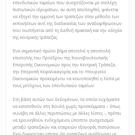
επενδυτικών ταμείων που συσχετίζονται με στελέχη
πιστωτικών ιδρυμάτων, αν αυτή αποδειχθεί, φαίνεται
να εξηγεί την εμμονή των τραπεζών στην μέθοδο των
εκποιήσεων αντί της διαδικασίας των αναδιαρθρώσεων
που συστήνεται από τη διεθνή πρακτική και την οδηγία
της κεντρικής τράπεζας.
Ένα σημαντικό πρώτο βήμα αποτελεί η αποστολή
επιστολής του Προέδρου της Κοινοβουλευτικής
Επιτροπής Οικονομικών προς την Κεντρική Τράπεζα,
την Επιτροπή Κεφαλαιαγοράς και το Υπουργείο
Οικονομικών προκειμένου να κοινοποιηθεί η λίστα με
τους μετόχους των επενδυτικών ταμείων.
Στη βάση αυτών των δεδομένων, τα οποία ευχόμαστε
να κατατεθούν στη Βουλή χωρίς προσκόμματα – όπως
συνέβη σε άλλες περιπτώσεις με άλλες λίστες -, πρέπει
να ερευνηθούν ενδεχόμενοι ύποπτοι συσχετισμοί
μεταξύ τραπεζικών και εταιρειών εξαγοράς πιστώσεων.
Έχει διαρρεύσει επίσης ότι τραπεζικοί αμείβονταν με