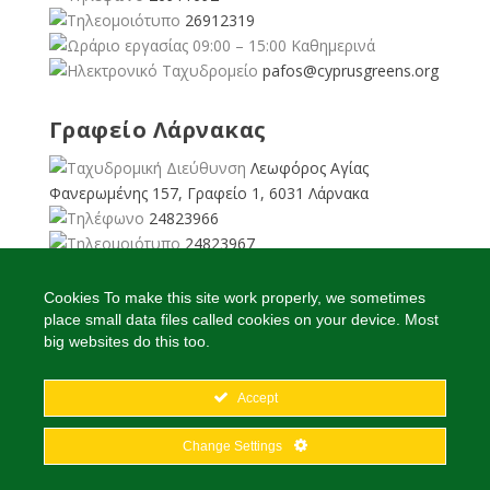
26912319
09:00 – 15:00 Καθημερινά
pafos@cyprusgreens.org
Γραφείο Λάρνακας
Λεωφόρος Αγίας
Φανερωμένης 157, Γραφείο 1, 6031 Λάρνακα
24823966
24823967
08:00 – 16:00 Καθημερινά
larnaka@cyprusgreens.
Cookies To make this site work properly, we sometimes
org
place small data files called cookies on your device. Most
big websites do this too.
Accept
2026
© Ολα τα δικαιώματα διατηρούνται
Change Settings