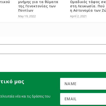
τικού
μνήμης για τα θύματα
Ομαδικός τάφος σ
της Γενοκτονίας των
στη Λευκωσία. Πού 
Ποντίων
η Αστυνομία των Ζ
May 19, 2022
April 2, 2021
τικό μας
ελευταία νέα και τις δράσεις του