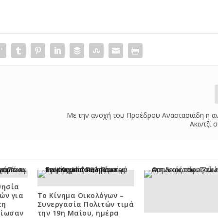
Με την ανοχή του Προέδρου Αναστασιάδη η α
Ακιντζί 
θησία
ών για
Το Κίνημα Οικολόγων –
τη
Συνεργασία Πολιτών τιμά
αίωσαν
την 19η Μαΐου, ημέρα