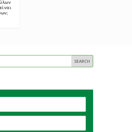
κύλων
είναι
ώων;