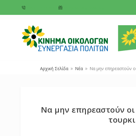
+357 22 518787
info@cyprusgreens.org
Αρχική Σελίδα
Νέα
Να μην επηρεαστούν ο
9
9
Να μην επηρεαστούν οι
τουρκ