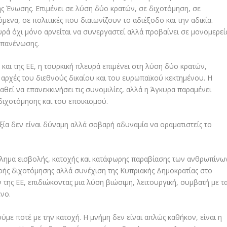
ής Ένωσης. Επιμένει σε λύση δύο κρατών, σε διχοτόμηση, σε
ενα, σε πολιτικές που διαιωνίζουν το αδιέξοδο και την αδικία.
ευρά όχι μόνο αρνείται να συνεργαστεί αλλά προβαίνει σε μονομερεί
επανένωσης.
και της ΕΕ, η τουρκική πλευρά επιμένει στη λύση δύο κρατών,
 αρχές του διεθνούς δικαίου και του ευρωπαϊκού κεκτημένου. Η
εί να επανεκκινήσει τις συνομιλίες, αλλά η Άγκυρα παραμένει
διχοτόμησης και του εποικισμού.
ξία δεν είναι δύναμη αλλά σοβαρή αδυναμία να οραματιστείς το
βλημα εισβολής, κατοχής και κατάφωρης παραβίασης των ανθρωπίνω
φής διχοτόμησης αλλά συνέχιση της Κυπριακής Δημοκρατίας στο
ης ΕΕ, επιδιώκοντας μια λύση βιώσιμη, λειτουργική, συμβατή με τ
νο.
ε ποτέ με την κατοχή. Η μνήμη δεν είναι απλώς καθήκον, είναι η