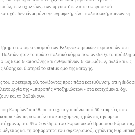
ησιών, των σχολείων, των αρχαιοτήτων και του φυσικού
κατοχής δεν είναι μόνο γεωγραφική, είναι πολιτισμική, κοινωνική
ο ζήτημα του σφετερισμού των Ελληνοκυπριακών περιουσιών στα
 Πολιτών ήταν το πρώτο πολιτικό κόμμα που ανέδειξε το πρόβλημ
νο ως θέμα δικαιοσύνης και ανθρωπίνων δικαιωμάτων, αλλά και ως
λύσης και διατηρεί το status quo της κατοχής.
 του σφετερισμού, τονίζοντας προς πάσα κατεύθυνση, ότι η έκδοσ
η λειτουργία της «Επιτροπής Αποζημιώσεων» στα κατεχόμενα, όχι
ζουν και το βαθαίνουν.
ωση Κυπρίων” κατέθεσε στοιχεία για πάνω από 50 εταιρείες που
κυπριακών περιουσιών στα κατεχόμενα, ζητώντας την άμεση
 Ταυτόχρονα, στο 39ο Συνέδριο του Ευρωπαϊκού Πράσινου Κόμματος,
 μέγεθος και τη σοβαρότητα του σφετερισμού, ζητώντας Ευρωπαϊκ