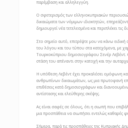
παρέμβαση και αλληλεγγύη.
Ο σφετερισμός των ελληνοκυπριακών περιουσιώ
δικαιώματα των νόμιμων ιδιοκτητών, επηρεάζον
δημιουργεί νέα τετελεσμένα και περιπλέκει τις δ
Στο σημείο αυτό, επιτρέψτε μου να κάνω ειδική
του λόγου και του τύπου στα κατεχόμενα, με χ
Τουρκοκύπριου δημοσιογράφου Σενέρ Λεβέντ. Ο 
στάση του απέναντι στην κατοχή και την αυταρχι
Η υπόθεση Λεβέντ έχει προκαλέσει ομόφωνη κα
ανθρωπίνων δικαιωμάτων, ως μια πρωτοφανή επίθ
επιθέσεις κατά δημοσιογράφων και διανοουμέν
αντίστασης και ελεύθερης σκέψης.
Ας είναι σαφές σε όλους, ότι η σιωπή που επιβάλ
μια προσπάθεια να σιωπήσει εντελώς καθαρές φ
Σήμερα, παρά τις προσπάθειες της Κυπριακής Δημ