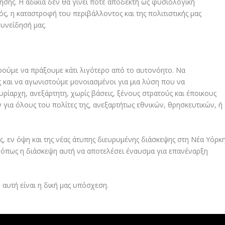
κησης. Η αδικία δεν θα γίνει ποτέ αποδεκτή ως φυσιολογική
ός, η καταστροφή του περιβάλλοντος και της πολιτιστικής μας
υνείδησή μας.
ρούμε να πράξουμε κάτι λιγότερο από το αυτονόητο. Να
 και να αγωνιστούμε μονοιασμένοι για μια λύση που να
ρίαρχη, ανεξάρτητη, χωρίς βάσεις, ξένους στρατούς και έποικους
 για όλους του πολίτες της, ανεξαρτήτως εθνικών, θρησκευτικών, ή
ς, εν όψη και της νέας άτυπης διευρυμένης διάσκεψης στη Νέα Υόρκ
ι όπως η διάσκεψη αυτή να αποτελέσει έναυσμα για επανέναρξη
 αυτή είναι η δική μας υπόσχεση.