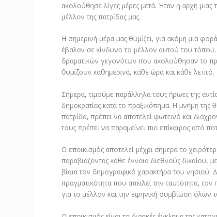
ακολούθησε λίγες μέρες μετά. Ήταν η αρχή μιας 
μέλλον της πατρίδας μας.
Η σημερινή μέρα μας θυμίζει, για ακόμη μια φορ
έβαλαν σε κίνδυνο το μέλλον αυτού του τόπου.
δραματικών γεγονότων που ακολούθησαν το προδ
θυμίζουν καθημερινά, κάθε ώρα και κάθε λεπτό.
Σήμερα, τιμούμε παράλληλα τους ήρωες της αντί
δημοκρατίας κατά το πραξικόπημα. Η μνήμη της 
πατρίδα, πρέπει να αποτελεί φωτεινό και διαχρο
τους πρέπει να παραμείνει πιο επίκαιρος από ποτ
Ο εποικισμός αποτελεί μέχρι σήμερα το χειρότερ
παραβιάζοντας κάθε έννοια διεθνούς δικαίου, μ
βίαια τον δημογραφικό χαρακτήρα του νησιού. Δε
πραγματικότητα που απειλεί την ταυτότητα, τον 
για το μέλλον και την ειρηνική συμβίωση όλων 
Ο εποικισμός είναι το διαρκές έγκλημα της κατο