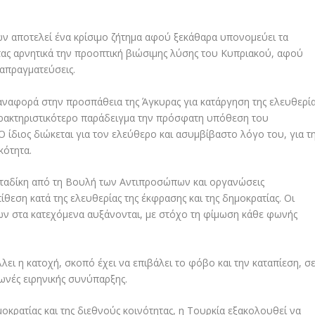
ν αποτελεί ένα κρίσιμο ζήτημα αφού ξεκάθαρα υπονομεύει τα
τας αρνητικά την προοπτική βιώσιμης λύσης του Κυπριακού, αφού
ιαπραγματεύσεις.
 αναφορά στην προσπάθεια της Άγκυρας για κατάργηση της ελευθερί
αρακτηριστικότερο παράδειγμα την πρόσφατη υπόθεση του
ίδιος διώκεται για τον ελεύθερο και ασυμβίβαστο λόγο του, για τ
κότητα.
ταδίκη από τη Βουλή των Αντιπροσώπων και οργανώσεις
εση κατά της ελευθερίας της έκφρασης και της δημοκρατίας. Οι
ων στα κατεχόμενα αυξάνονται, με στόχο τη φίμωση κάθε φωνής
λει η κατοχή, σκοπό έχει να επιβάλει το φόβο και την καταπίεση, σ
ωνές ειρηνικής συνύπαρξης.
οκρατίας και της διεθνούς κοινότητας, η Τουρκία εξακολουθεί να