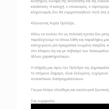
κινητήριος δύναμη της αντίστασης και της διεκδί
κατάσταση. Η κατοχή, ο εποικισμός, ο σφετερισμ
κληρονομιάς δεν θα νομιμοποιηθούν ποτέ στη σ
Κλείνοντας Κυρία Πρόεδρε,
Θέλω να τονίσω ότι ως πολιτική ηγεσία δεν μπο
παραδεχτούμε τα όποια λάθη και παραλήψεις μας
κατοχυρώνει μία πραγματικά ενωμένη πατρίδα, κυ
στο έδαφος της και με σεβασμό των δικαιωμάτων
άλλων χαρακτηριστικών.
Η στήριξη μας προς τον Πρόεδρο της Δημοκρατία
το επόμενο διήμερο, είναι δεδομένη, ευχόμενο
ουσιαστικών διαπραγματεύσεων.
Για μια Κύπρο ελεύθερη και οικολογικά ζωντανή,
Σας ευχαριστώ.