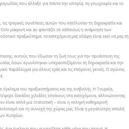
τραγωδίας που άλλαξε για πάντα την ιστορία, τη γεωγραφία και το
ά, τις τραγικές συνέπειες αυτών που κατέλυσαν τη δημοκρατία και
 Όσο μακρινή και αν φαντάζει σε κάποιους η ανάμνηση των
οτικό πραξικόπημα, τα κατεχόμενα μας εδάφη είναι εκεί να μας τη
στασης, αυτούς που έδωσαν τη ζωή τους για την προάσπιση της
θυσίας όσων αγωνίστηκαν υπερασπιζόμενοι τη δημοκρατία και την
νικό παράδειγμα για όλους εμάς και τις επόμενες γενιές. Ο αγώνας
έ.
ο έγκλημα του πραξικοπήματος και της εισβολής. Η Τουρκία,
ετέφερε δεκάδες χιλιάδες εποίκους στα κατεχόμενα, αλλοιώνοντας
ν είναι απλά μια στατιστική – είναι η σκληρή καθημερινή
πολιτισμό και τη συνοχή της χώρας μας. Είναι η μεγαλύτερη απειλή
των Κυπρίων.
χής, ένα έγκλημα που συνεχίζεται κάθε μέρα που περνά. Η