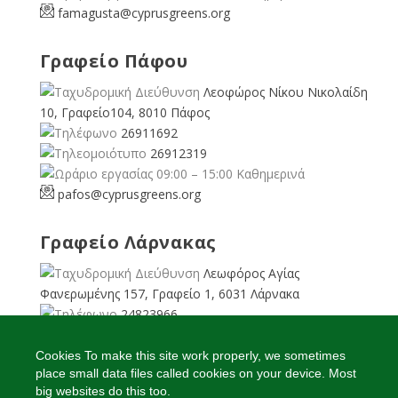
famagusta@
cyprusgreens.org
Γραφείο Πάφου
Λεοφώρος Νίκου Νικολαίδη
10, Γραφείο104, 8010 Πάφος
26911692
26912319
09:00 – 15:00 Καθημερινά
pafos@cyprusgreens.org
Γραφείο Λάρνακας
Λεωφόρος Αγίας
Φανερωμένης 157, Γραφείο 1, 6031 Λάρνακα
24823966
24823967
08:00 – 16:00 Καθημερινά
Cookies To make this site work properly, we sometimes
place small data files called cookies on your device. Most
larnaka@cyprusgreens.
org
big websites do this too.