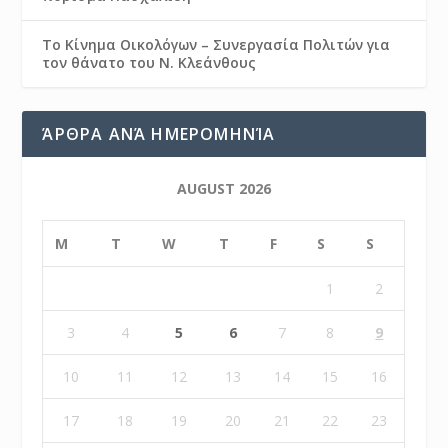
Το Κίνημα Οικολόγων – Συνεργασία Πολιτών για
τον θάνατο του Ν. Κλεάνθους
ΆΡΘΡΑ ΑΝΆ ΗΜΕΡΟΜΗΝΊΑ
AUGUST 2026
M
T
W
T
F
S
S
1
2
3
4
5
6
7
8
9
10
11
12
13
14
15
16
17
18
19
20
21
22
23