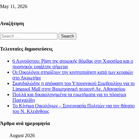
May 11, 2026
Αναζήτηση
Search
for:
Τελευταίες δημοσιεύσεις
6 Αυγούστου: Ρίψη της ατομικής βόμβας στη Χιροσίμα και ο
πυρηνικός εφιάλτης σήμερα
Οι Οικολόγοι στηρίζουν την κινητοποίηση κατά των κεραιών
στο Ακρωτήρι
Σκανδαλώδης η απόφαση του Υπουργικού Συμβουλίου για το
Limassol Mall στην Βιομηχανική περιοχή Αγ. Αθανασίου
Πολλά και δικαιολογημένα τα ερωτήματα για το πόρισμα
Πασχαλίδη
Το Κίνημα Οικολόγων – Συνεργασία Πολιτών για τον θάνατο
του Ν. Κλεάνθους
Άρθρα ανά ημερομηνία
August 2026