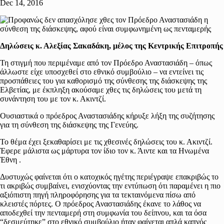
Dec 14, 2016
Δηλώσεις κ. Αλεξίας Σακαδάκη, μέλος της Κεντρικής Επιτροπής
Τη στιγμή που περιμέναμε από τον Πρόεδρο Αναστασιάδη – όπως
άλλωστε είχε υποσχεθεί στο εθνικό συμβούλιο – να εντείνει τις
προσπάθειες του για καθορισμό της σύνθεσης της διάσκεψης της
Ελβετίας, με έκπληξη ακούσαμε χθες τις δηλώσεις του μετά τη
συνάντηση του με τον κ. Ακιντζί.
Ουσιαστικά ο πρόεδρος Αναστασιάδης κήρυξε λήξη της συζήτησης
για τη σύνθεση της διάσκεψης της Γενεύης.
Το θέμα έχει ξεκαθαρίσει με τις χθεσινές δηλώσεις του κ. Ακιντζί.
Έφερε μάλιστα ως μάρτυρα τον ίδιο τον κ. Άιντε και τα Ηνωμένα
Έθνη .
Δυστυχώς φαίνεται ότι ο κατοχικός ηγέτης περιέγραψε επακριβώς το
τι ακριβώς συμβαίνει, ενισχύοντας την εντύπωση ότι παραμένει η πιο
αξιόπιστη πηγή πληροφόρησης για τα τεκταινόμενα πίσω από
κλειστές πόρτες. Ο πρόεδρος Αναστασιάδης έκανε το λάθος να
αποδεχθεί την πενταμερή στη συμφωνία του δείπνου, και τα όσα
“δεσμεύτηκε” στο εθνικό συμβούλιο ήταν φαίνεται απλά καπνός