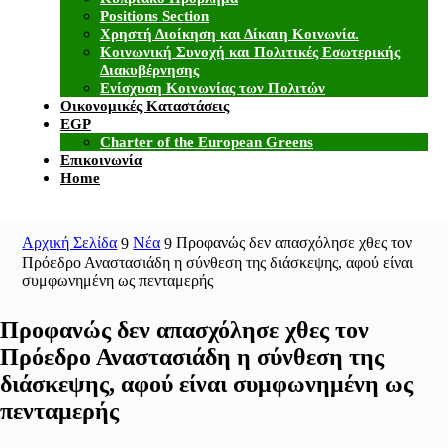
Positions Section
Χρηστή Διοίκηση και Δίκαιη Κοινωνία.
Κοινωνική Συνοχή και Πολιτικές Εσωτερικής
Διακυβέρνησης
Ενίσχυση Κοινωνίας των Πολιτών
Οικονομικές Καταστάσεις
EGP
Charter of the European Greens
Επικοινωνία
Home
Αρχική Σελίδα
Νέα
Προφανώς δεν απασχόλησε χθες τον
9
9
Πρόεδρο Αναστασιάδη η σύνθεση της διάσκεψης, αφού είναι
συμφωνημένη ως πενταμερής
Προφανώς δεν απασχόλησε χθες τον
Πρόεδρο Αναστασιάδη η σύνθεση της
διάσκεψης, αφού είναι συμφωνημένη ως
πενταμερής