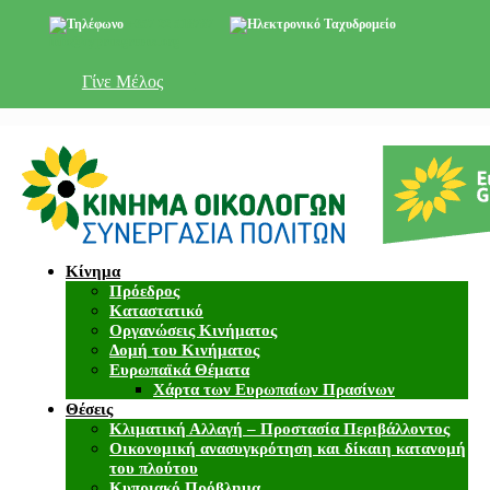
+357 22 518787
info@cyprusgreens.org
Γίνε Μέλος
Κίνημα
Πρόεδρος
Καταστατικό
Οργανώσεις Κινήματος
Δομή του Κινήματος
Ευρωπαϊκά Θέματα
Χάρτα των Ευρωπαίων Πρασίνων
Θέσεις
Κλιματική Αλλαγή – Προστασία Περιβάλλοντος
Οικονομική ανασυγκρότηση και δίκαιη κατανομή
του πλούτου
Κυπριακό Πρόβλημα