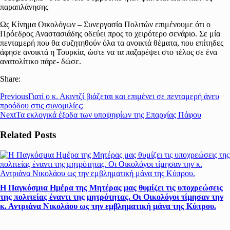
παραπλάνησης
Ως Κίνημα Οικολόγων – Συνεργασία Πολιτών επιμένουμε ότι ο
Πρόεδρος Αναστασιάδης οδεύει προς το χειρότερο σενάριο. Σε μία
πενταμερή που θα συζητηθούν όλα τα ανοικτά θέματα, που επίτηδες
άφησε ανοικτά η Τουρκία, ώστε να τα παζαρέψει στο τέλος σε ένα
ανατολίτικο πάρε- δώσε.
Share:
Previous
Γιατί ο κ. Ακιντζί βιάζεται και επιμένει σε πενταμερή άνευ
προόδου στις συνομιλίες;
Next
Τα εκλογικά έξοδα των υποψηφίων της Επαρχίας Πάφου
Related Posts
Η Παγκόσμια Ημέρα της Μητέρας μας θυμίζει τις υποχρεώσεις
της πολιτείας έναντι της μητρότητας. Οι Οικολόγοι τίμησαν την
κ. Αντριάνα Νικολάου ως την εμβληματική μάνα της Κύπρου.