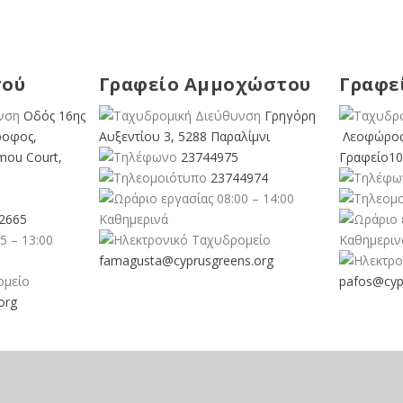
σού
Γραφείο Αμμοχώστου
Γραφε
Οδός 16ης
Γρηγόρη
ροφος,
Αυξεντίου 3, 5288 Παραλίμνι
Λεοφώρος
mou Court,
23744975
Γραφείο10
23744974
08:00 – 14:00
2665
Καθημερινά
5 – 13:00
Καθημεριν
famagusta@
cyprusgreens.org
pafos@cyp
org