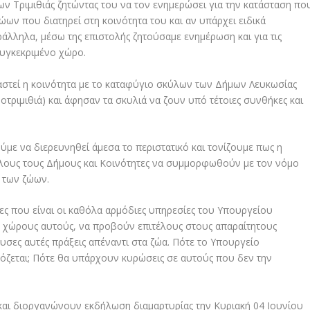
ν Τριμιθιάς ζητώντας του να τον ενημερώσει για την κατάσταση πο
ων που διατηρεί στη κοινότητα του και αν υπάρχει ειδικά
άλληλα, μέσω της επιστολής ζητούσαμε ενημέρωση και για τις
συγκεκριμένο χώρο.
γαστεί η κοινότητα με το καταφύγιο σκύλων των Δήμων Λευκωσίας
νοτριμιθιά) και άφησαν τα σκυλιά να ζουν υπό τέτοιες συνθήκες και
ύμε να διερευνηθεί άμεσα το περιστατικό και τονίζουμε πως η
ους τους Δήμους και Κοινότητες να συμμορφωθούν με τον νόμο
 των ζώων.
ίες που είναι οι καθόλα αρμόδιες υπηρεσίες του Υπουργείου
υς χώρους αυτούς, να προβούν επιτέλους στους απαραίτητους
υσες αυτές πράξεις απέναντι στα ζώα. Πότε το Υπουργείο
όζεται; Πότε θα υπάρχουν κυρώσεις σε αυτούς που δεν την
 και διοργανώνουν εκδήλωση διαμαρτυρίας την Κυριακή 04 Ιουνίου