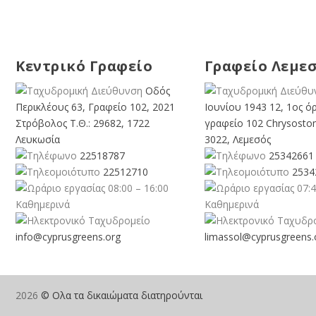
Κεντρικό Γραφείο
Γραφείο Λεμε
Οδός
Περικλέους 63, Γραφείο 102, 2021
Ιουνίου 1943 12, 1ος ό
Στρόβολος Τ.Θ.: 29682, 1722
γραφείο 102 Chrysosto
Λευκωσία
3022, Λεμεσός
22518787
25342661
22512710
2534
08:00 – 16:00
07:4
Καθημερινά
Καθημερινά
info@cyprusgreens.org
limassol@
cyprusgreens.
2026
© Ολα τα δικαιώματα διατηρούνται