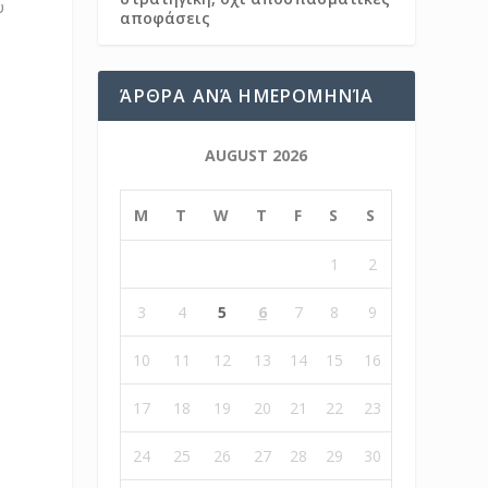
υ
αποφάσεις
ΆΡΘΡΑ ΑΝΆ ΗΜΕΡΟΜΗΝΊΑ
AUGUST 2026
M
T
W
T
F
S
S
1
2
3
4
5
6
7
8
9
10
11
12
13
14
15
16
17
18
19
20
21
22
23
24
25
26
27
28
29
30