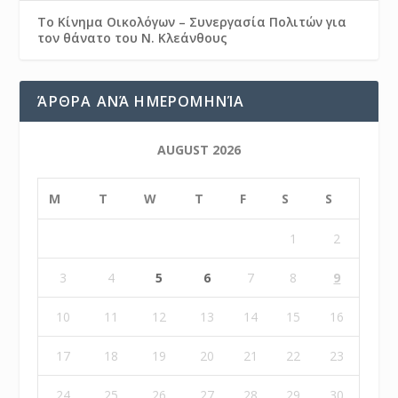
Το Κίνημα Οικολόγων – Συνεργασία Πολιτών για
τον θάνατο του Ν. Κλεάνθους
ΆΡΘΡΑ ΑΝΆ ΗΜΕΡΟΜΗΝΊΑ
AUGUST 2026
M
T
W
T
F
S
S
1
2
3
4
5
6
7
8
9
10
11
12
13
14
15
16
17
18
19
20
21
22
23
24
25
26
27
28
29
30