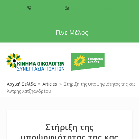
+357 22 518787
info@cyprusgreens.org
Γίνε Μέλος
Αρχική Σελίδα
Articles
Στήριξη της υποψηφιότητας της κας
9
9
Άντρης Χατζηανδρέου
Στήριξη της
υποψηφιότητας της κας