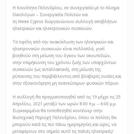
Η Κοινότητα Πελενδρίου, σε συνεργασία με το Κίνημα
Οικολόγων – Συνεργασία Πολιτών και
τη Weee Cyprus διοργανώνουν συλλογή αποβλήτων
ηλεκτρικών και ηλεκτρονικών συσκευών.
Τα οφέλη από την ανακύκλωση των ηλεκτρικών και
ηλεκτρονικών συσκευών είναι πολλαπλά, γιατί
βοηθούν στη μείωση του όγκου των σκουπιδιών,
στην επιμήκυνση του χρόνου ζωής των υπαρχόντων
συσκευών (ως ανταλλακτικά), στη μείωση της
ρύπανσης του περιβάλλοντος από βλαβερές ουσίες και
στην εξοικονόμηση μη ανανεώσιμων φυσικών πόρων.
Η συλλογή θα πραγματοποιηθεί από τις 19 μέχρι τις 25
Απριλίου, 2021 μεταξύ των ωρών 8:00 π.μ. – 6:00 μ.μ.
Συγκεκριμένα θα τοποθετηθεί κοντέινερ στην
Βιοτεχνική Περιοχή Πελενδρίου, όπου οι πολίτες θα
μπορούν κατά τις πιο πάνω ημερομηνίες και ώρες, να
μεταφέρουν στο σημείο αυτό τις παλιές ηλεκτρικές/