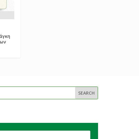
άγκη
ρων