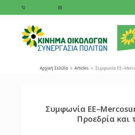
+357 22 518787
info@cyprusgreens.org
Αρχική Σελίδα
Articles
Συμφωνία ΕΕ–Mercos
9
9
Συμφωνία ΕΕ–Mercosur
Προεδρία και