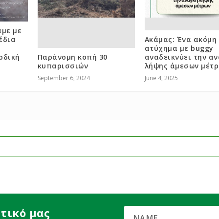
άμε με
έδια
Ακάμας: Ένα ακόμη
ατύχημα με buggy
ρδική
Παράνομη κοπή 30
αναδεικνύει την αν
κυπαρισσιών
λήψης άμεσων μέτ
September 6, 2024
June 4, 2025
τικό μας