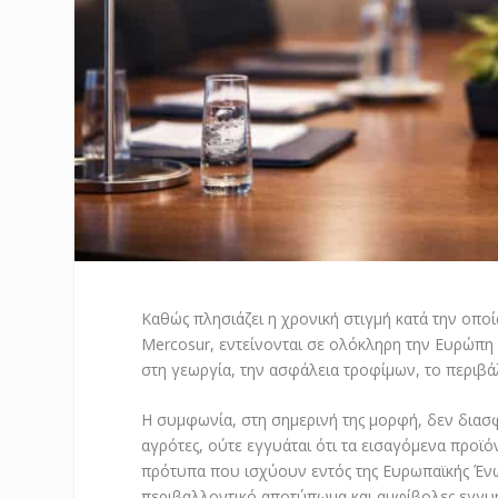
Καθώς πλησιάζει η χρονική στιγμή κατά την οπο
Mercosur, εντείνονται σε ολόκληρη την Ευρώπη ο
στη γεωργία, την ασφάλεια τροφίμων, το περιβά
Η συμφωνία, στη σημερινή της μορφή, δεν διασ
αγρότες, ούτε εγγυάται ότι τα εισαγόμενα προϊό
πρότυπα που ισχύουν εντός της Ευρωπαϊκής Ένω
περιβαλλοντικό αποτύπωμα και αμφίβολες εγγυή