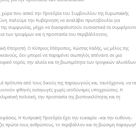
ως χώρα που ασκεί την Προεδρία του Συμβουλίου της Ευρωπαϊκής
υθύνη. Καλούμε την Κυβέρνηση να αναλάβει πρωτοβουλία για
 της συμφωνίας, μέχρι να διασφαλιστούν ουσιαστικά τα συμφέροντ
ια των τροφίμων και η προστασία του περιβάλλοντος.
ϊκή Επιτροπή. Ο Κύπριος Επίτροπος, Κώστας Καδής, ως μέλος της
 Ωκεανούς, δεν μπορεί να παραμένει σιωπηλός απέναντι σε μια
φικό τομέα, την αλιεία και τη βιωσιμότητα των τροφικών αλυσίδω
ά πρότυπα από τους δικούς της παραγωγούς και, ταυτόχρονα, να τ
νοούν φθηνές εισαγωγές χωρίς ισοδύναμες υποχρεώσεις. Η
κλιματική πολιτική, την προστασία της βιοποικιλότητας και τη
ποφάσεις. Η Κυπριακή Προεδρία έχει την ευκαιρία –και την ευθύνη–
ζει πρώτα τους ανθρώπους, το περιβάλλον και τη βιώσιμη παραγωγή