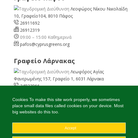
Λεοφώρος Νίκου Νικολαίδη
10, Γραφείο104, 8010 Πάφος
26911692
26912319
09:00 – 15:00 Καθημερινά
pafos@cyprusgreens.org
Γραφείο Λάρνακας
Λεωφόρος Αγίας
Φανερωμένης 157, Γραφείο 1, 6031 Λάρνακα
24823966
24823967
08:00 – 16:00 Καθημερινά
Cookies To make this site work properly, we sometimes
place small data files called cookies on your device. Most
larnaka@cyprusgreens.
org
big websites do this too.
Accept
2026
© Ολα τα δικαιώματα διατηρούνται