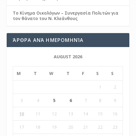
Το Κίνημα Οικολόγων – Συνεργασία Πολιτών για
τον θάνατο του Ν. Κλεάνθους
ΆΡΘΡΑ ΑΝΆ ΗΜΕΡΟΜΗΝΊΑ
AUGUST 2026
M
T
W
T
F
S
S
1
2
3
4
5
6
7
8
9
10
11
12
13
14
15
16
17
18
19
20
21
22
23