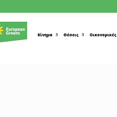
nfo@cyprusgreens.org
Κίνημα
Θέσεις
Οικονομικές
περάσπιστων σκυλιών στον Αστρομερίτη στην Επα
 δολοφονία αλεπούδων στην περιοχή Κοτσιάτη, όπου...