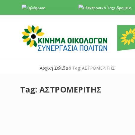
+357 22 518787
i
Αρχική Σελίδα
Tag: ΑΣΤΡΟΜΕΡΙΤΗΣ
9
Tag:
ΑΣΤΡΟΜΕΡΙΤΗΣ
Φρικιαστικό έγκλημα εναντίον δυο ανυ
Nov 18, 2023
|
Νέα
,
Περιβάλλον
Μόλις λίγες μέρες έχουν περάσει από τη φρικιαστική