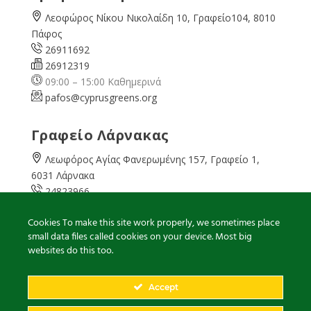
Λεοφώρος Νίκου Νικολαίδη 10, Γραφείο104, 8010
Πάφος
26911692
26912319
09:00 – 15:00 Καθημερινά
pafos@cyprusgreens.org
Γραφείο Λάρνακας
Λεωφόρος Αγίας Φανερωμένης 157, Γραφείο 1,
6031 Λάρνακα
24823966
24823967
Cookies To make this site work properly, we sometimes place
08:00 – 16:00 Καθημερινά
small data files called cookies on your device. Most big
larnaka@cyprusgreens.
org
websites do this too.
Accept
2026
© Ολα τα δικαιώματα διατηρούνται