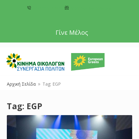
+357 22 518787
info@cyprusgreens.org
Γίνε Μέλος
Αρχική Σελίδα
Tag: EGP
9
Tag:
EGP